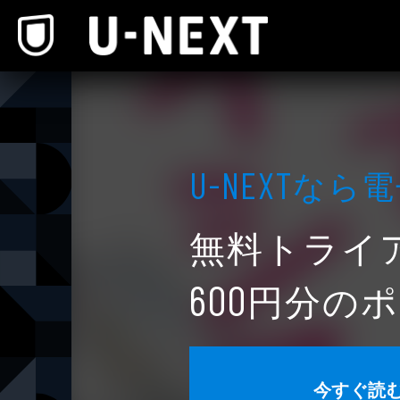
本文へスキップ
なら電
U-NEXT
無料トライ
円分のポ
600
今すぐ読