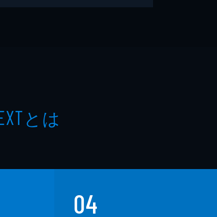
とは
EXT
04