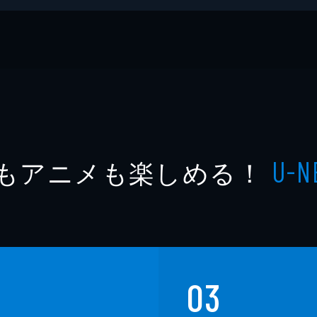
もアニメも楽しめる！
U-N
03