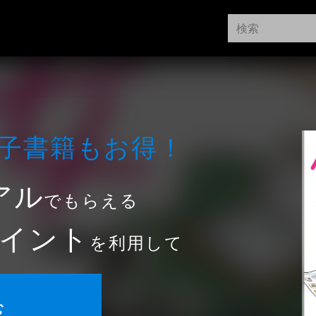
⼦書籍もお得！
アル
でもらえる
イント
を利用して
む