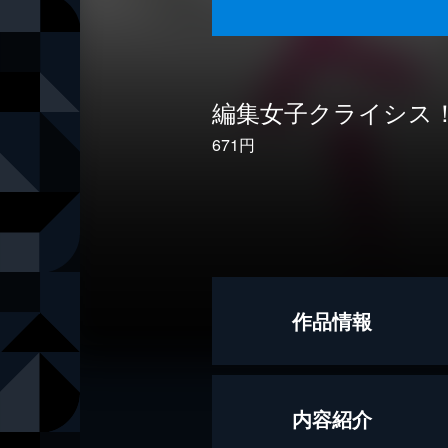
編集女子クライシス
671円
作品情報
著者
白石まみ
内容紹介
出版社
大和書房