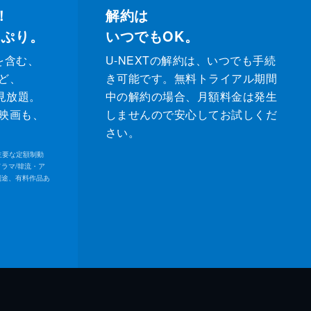
！
解約は
っぷり。
いつでもOK。
を含む、
U-NEXTの解約は、いつでも手続
ど、
き可能です。無料トライアル期間
が見放題。
中の解約の場合、月額料金は発生
映画も、
しませんので安心してお試しくだ
さい。
内の主要な定額制動
ドラマ/韓流・ア
別途、有料作品あ