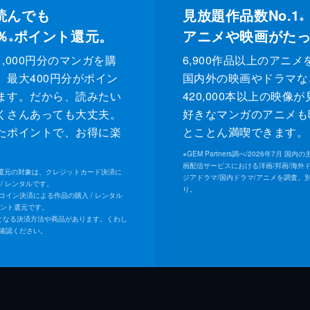
読んでも
見放題作品数No.1
※
％
ポイント還元。
アニメや映画がた
※
,000円分のマンガを購
6,900作品以上のアニメ
、最大400円分がポイン
国内外の映画やドラマな
ます。だから、読みたい
420,000本以上の映像
くさんあっても大丈夫。
好きなマンガのアニメも
たポイントで、お得に楽
とことん満喫できます。
。
※
GEM Partners調べ/2026年7⽉ 国
画配信サービスにおける洋画/邦画/海外
ト還元の対象は、クレジットカード決済に
ジアドラマ/国内ドラマ/アニメを調査。
/ レンタルです。
り。
Uコイン決済による作品の購入 / レンタル
イント還元です。
となる決済方法や商品があります。くわし
確認ください。