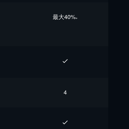
最⼤40%
※
4