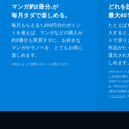
マンガ約2冊分
が
どれを
※
毎月タダで楽しめる。
最大40
毎月もらえる1,200円分のポイン
たとえば1
トを使えば、マンガなどの購入が
入すると
約2冊分も実質タダに。お好きな
トで戻り
マンガやラノベを、とてもお得に
作品がた
楽しめます。
還元され
しめます
※
作品によって必要なポイントが異なります。
※
40％ポイン
よる作品の購入 
※
iOSアプリの
は、20％のポ
※
還元の対象外
くは
こちら
をご