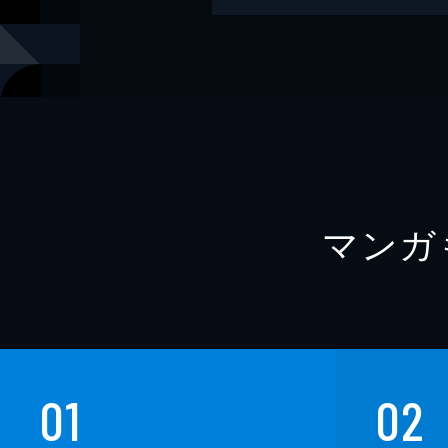
レーベル
だいわ文庫
マンガ
01
02