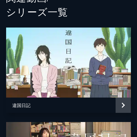
シリーズ⼀覧
違国日記