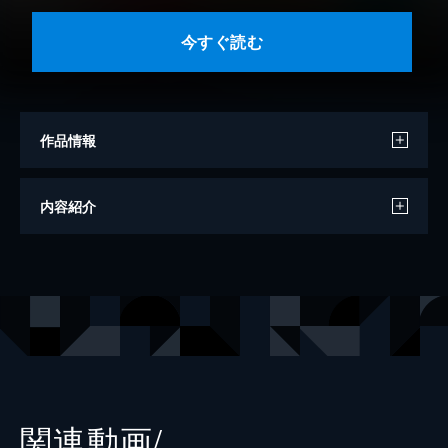
今すぐ読む
作品情報
著者
ヤマシタトモコ
内容紹介
出版社
祥伝社
掲載誌
FEEL YOUNG
レーベル
FEEL COMICS swing
関連動画/