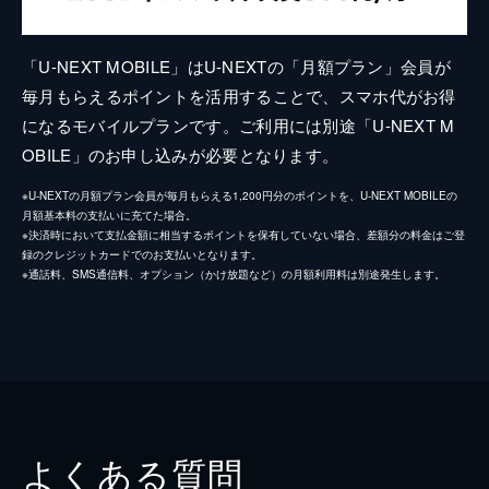
「U-NEXT MOBILE」はU-NEXTの「月額プラン」会員が
毎月もらえるポイントを活用することで、スマホ代がお得
になるモバイルプランです。ご利用には別途「U-NEXT M
OBILE」のお申し込みが必要となります。
※U-NEXTの月額プラン会員が毎月もらえる1,200円分のポイントを、U-NEXT MOBILEの
月額基本料の支払いに充てた場合。
※決済時において支払金額に相当するポイントを保有していない場合、差額分の料金はご登
録のクレジットカードでのお支払いとなります。
※通話料、SMS通信料、オプション（かけ放題など）の月額利用料は別途発生します。
よくある質問