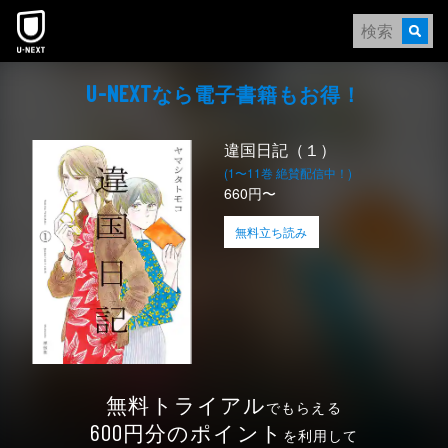
本文へスキップ
なら電⼦書籍もお得！
U-NEXT
違国日記（１）
(1〜11巻 絶賛配信中！)
660円〜
無料立ち読み
無料トライアル
でもらえる
円分のポイント
600
を利用して