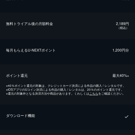
無料トライアル後の⽉額料金
2,189円
（税込）
毎⽉もらえるU-NEXTポイント
1,200円分
ポイント還元
最⼤40%
※
※
40％ポイント還元の対象は、クレジットカード決済による作品の購入 / レンタルです。
※
iOSアプリのUコイン決済による作品の購入 / レンタルは、20％のポイント還元です。
※
還元の対象外となる決済方法や商品があります。くわしくは
こちら
をご確認ください。
ダウンロード機能