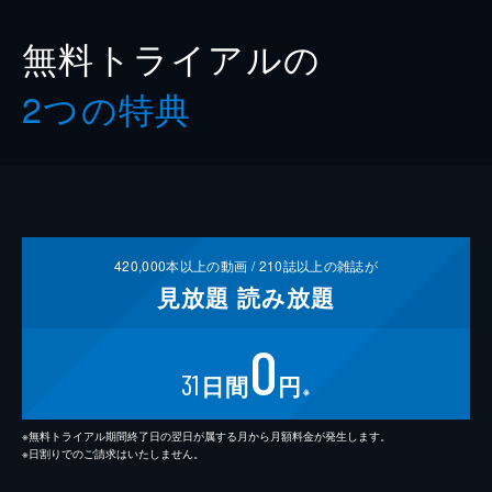
無料トライアルの
2つの特典
420,000
本以上の動画 /
210
誌以上の雑誌が
見放題
読み放題
0
31
日間
円
※
※無料トライアル期間終了日の翌日が属する月から月額料金が発生します。
※日割りでのご請求はいたしません。