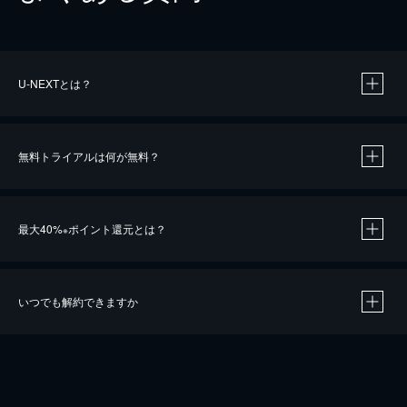
U-NEXTとは？
無料トライアルは何が無料？
最大40%
ポイント還元とは？
※
いつでも解約できますか
※
40％ポイント還元の対象は、クレジットカード決済による作品の購入 / レンタルです。
※
iOSアプリのUコイン決済による作品の購入 / レンタルは、20％のポイント還元です。
※
還元の対象外となる決済方法や商品があります。くわしくは
こちら
をご確認ください。