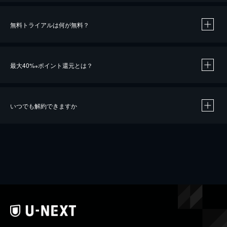
無料トライアルは何が無料？
最大40%
ポイント還元とは？
※
いつでも解約できますか
※
40％ポイント還元の対象は、クレジットカード決済による作品の購入 / レンタルです。
※
iOSアプリのUコイン決済による作品の購入 / レンタルは、20％のポイント還元です。
※
還元の対象外となる決済方法や商品があります。くわしくは
こちら
をご確認ください。
こちら