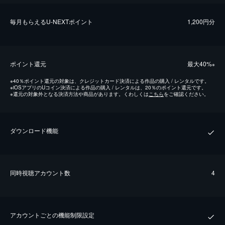
毎⽉もらえるU-NEXTポイント
1,200円分
ポイント還元
最⼤40%
※
※
40％ポイント還元の対象は、クレジットカード決済による作品の購入 / レンタルです。
※
iOSアプリのUコイン決済による作品の購入 / レンタルは、20％のポイント還元です。
※
還元の対象外となる決済方法や商品があります。くわしくは
こちら
をご確認ください。
ダウンロード機能
同時視聴アカウント数
4
アカウントごとの機能制限設定