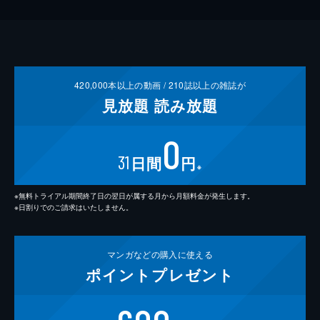
420,000
本以上の動画 /
210
誌以上の雑誌が
見放題
読み放題
0
31
日間
円
※
※無料トライアル期間終了日の翌日が属する月から月額料金が発生します。
※日割りでのご請求はいたしません。
マンガなどの
購入に使える
ポイント
プレゼント