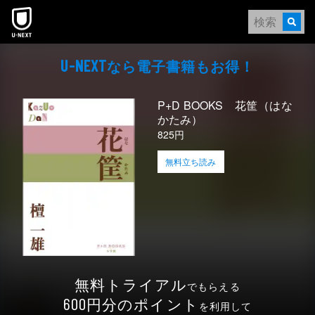
本文へスキップ
なら電⼦書籍もお得！
U-NEXT
P+D BOOKS 花筐（はな
かたみ）
825円
無料立ち読み
無料トライアル
でもらえる
円分のポイント
600
を利用して