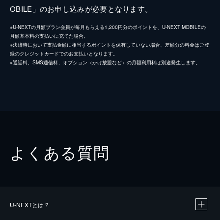
OBILE」のお申し込みが必要となります。
※U-NEXTの月額プラン会員が毎月もらえる1,200円分のポイントを、U-NEXT MOBILEの
月額基本料の支払いに充てた場合。
※決済時において支払金額に相当するポイントを保有していない場合、差額分の料金はご登
録のクレジットカードでのお支払いとなります。
※通話料、SMS通信料、オプション（かけ放題など）の月額利用料は別途発生します。
よくある質問
U-NEXTとは？