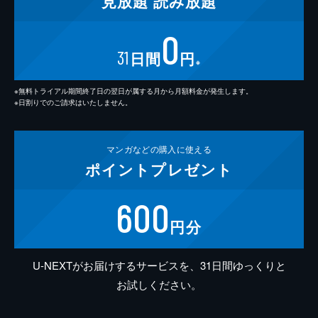
見放題
読み放題
0
31
日間
円
※
※無料トライアル期間終了日の翌日が属する月から月額料金が発生します。
※日割りでのご請求はいたしません。
マンガなどの
購入に使える
ポイント
プレゼント
600
円分
U-NEXTがお届けするサービスを、31日間ゆっくりと
お試しください。