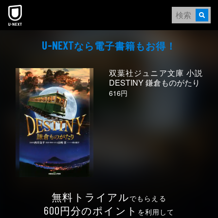
本文へスキップ
なら電⼦書籍もお得！
U-NEXT
双葉社ジュニア文庫 小説
DESTINY 鎌倉ものがたり
616円
無料トライアル
でもらえる
円分のポイント
600
を利用して