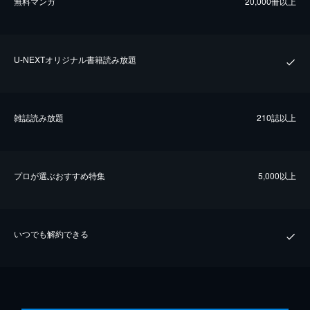
無料マンガ
20,000冊以上
U-NEXTオリジナル書籍読み放題
雑誌読み放題
210誌以上
プロが選ぶおすすめ特集
5,000以上
いつでも解約できる