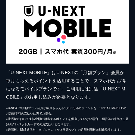
「U-NEXT MOBILE」はU-NEXTの「月額プラン」会員が
毎月もらえるポイントを活用することで、スマホ代がお得
になるモバイルプランです。ご利用には別途「U-NEXT M
OBILE」のお申し込みが必要となります。
※U-NEXTの月額プラン会員が毎月もらえる1,200円分のポイントを、U-NEXT MOBILEの
月額基本料の支払いに充てた場合。
※決済時において支払金額に相当するポイントを保有していない場合、差額分の料金はご登
録のクレジットカードでのお支払いとなります。
※通話料、SMS通信料、オプション（かけ放題など）の月額利用料は別途発生します。