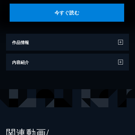
今すぐ読む
作品情報
著者
西岸良平
内容紹介
著者
山崎貴
著者
蒔田陽平
出版社
双葉社
レーベル
双葉社ジュニア文庫
関連動画/