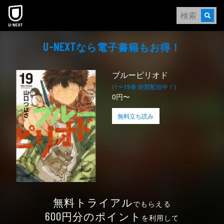
本文へスキップ
なら電⼦書籍もお得！
U-NEXT
ブルーピリオド
(1〜19巻 絶賛配信中！)
0円〜
無料立ち読み
無料トライアル
でもらえる
円分のポイント
600
を利用して