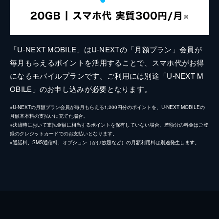
「U-NEXT MOBILE」はU-NEXTの「月額プラン」会員が
毎月もらえるポイントを活用することで、スマホ代がお得
になるモバイルプランです。ご利用には別途「U-NEXT M
OBILE」のお申し込みが必要となります。
※U-NEXTの月額プラン会員が毎月もらえる1,200円分のポイントを、U-NEXT MOBILEの
月額基本料の支払いに充てた場合。
※決済時において支払金額に相当するポイントを保有していない場合、差額分の料金はご登
録のクレジットカードでのお支払いとなります。
※通話料、SMS通信料、オプション（かけ放題など）の月額利用料は別途発生します。