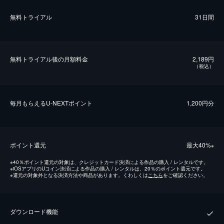
無料トライアル
31日間
無料トライアル後の⽉額料金
2,189円
（税込）
毎⽉もらえるU-NEXTポイント
1,200円分
ポイント還元
最⼤40%
※
※
40％ポイント還元の対象は、クレジットカード決済による作品の購入 / レンタルです。
※
iOSアプリのUコイン決済による作品の購入 / レンタルは、20％のポイント還元です。
※
還元の対象外となる決済方法や商品があります。くわしくは
こちら
をご確認ください。
ダウンロード機能