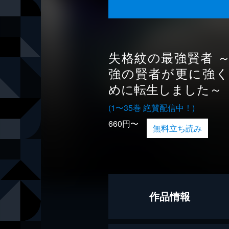
失格紋の最強賢者 
強の賢者が更に強
めに転生しました～
(1〜35巻 絶賛配信中！)
660円〜
無料立ち読み
作品情報