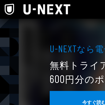
本文へスキップ
なら電
U-NEXT
無料トライ
円分のポ
600
今すぐ読