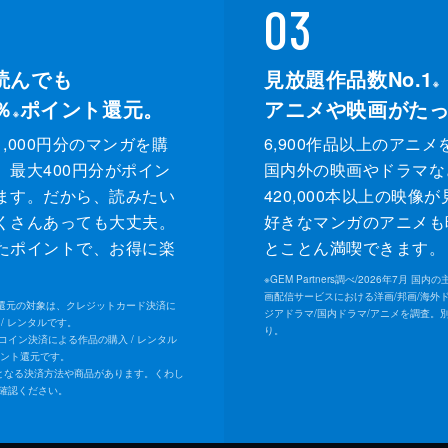
03
読んでも
見放題作品数No.1
※
％
ポイント還元。
アニメや映画がた
※
,000円分のマンガを購
6,900作品以上のアニメ
、最大400円分がポイン
国内外の映画やドラマな
ます。だから、読みたい
420,000本以上の映像
くさんあっても大丈夫。
好きなマンガのアニメも
たポイントで、お得に楽
とことん満喫できます。
。
※
GEM Partners調べ/2026年7⽉ 国
画配信サービスにおける洋画/邦画/海外
ト還元の対象は、クレジットカード決済に
ジアドラマ/国内ドラマ/アニメを調査。
/ レンタルです。
り。
Uコイン決済による作品の購入 / レンタル
イント還元です。
となる決済方法や商品があります。くわし
確認ください。