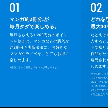
01
02
マンガ約2冊分
が
どれを
※
毎月タダで楽しめる。
最大40
毎月もらえる1,200円分のポイン
たとえば1
トを使えば、マンガなどの購入が
入すると
約2冊分も実質タダに。お好きな
トで戻り
マンガやラノベを、とてもお得に
作品がた
楽しめます。
還元され
しめます
※
作品によって必要なポイントが異なります。
※
40％ポイン
よる作品の購入 
※
iOSアプリの
は、20％のポ
※
還元の対象外
くは
こちら
をご