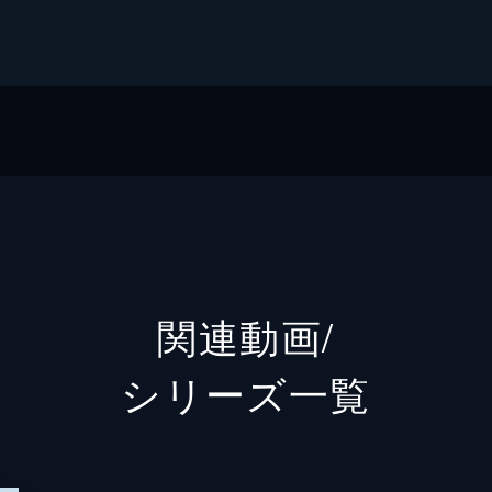
GAノベル／SBクリエイティブ刊）
riendly Land）
・エニックス
！
ミックスＵＰ！
関連動画/
シリーズ⼀覧