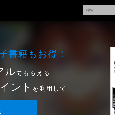
⼦書籍もお得！
アル
でもらえる
イント
を利用して
む