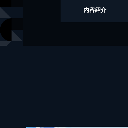
原作
進行諸島（
内容紹介
漫画
肝匠＆馮昊（F
キャラクター原案
風花風花
出版社
スクウェア
掲載誌
マンガUP
レーベル
ガンガンコ