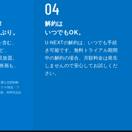
04
！
解約は
っぷり。
いつでもOK。
を含む、
U-NEXTの解約は、いつでも手続
ど、
き可能です。無料トライアル期間
が見放題。
中の解約の場合、月額料金は発生
映画も、
しませんので安心してお試しくだ
さい。
内の主要な定額制動
ドラマ/韓流・ア
別途、有料作品あ