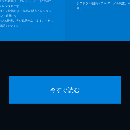
ト還元の対象は、クレジットカード決済に
ジアドラマ/国内ドラマ/アニメを調査。
/ レンタルです。
り。
Uコイン決済による作品の購入 / レンタル
イント還元です。
となる決済方法や商品があります。くわし
確認ください。
今すぐ読む