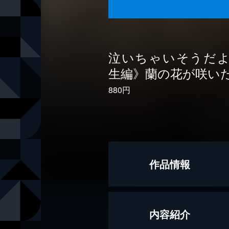
泣いちゃいそうだ
生編》蘭の花が咲い
880円
作品情報
著者
小林深雪
内容紹介
画
牧村久実