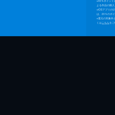
※
40％ポイン
よる作品の購入 
※
iOSアプリの
は、20％のポ
※
還元の対象外
くは
こちら
をご