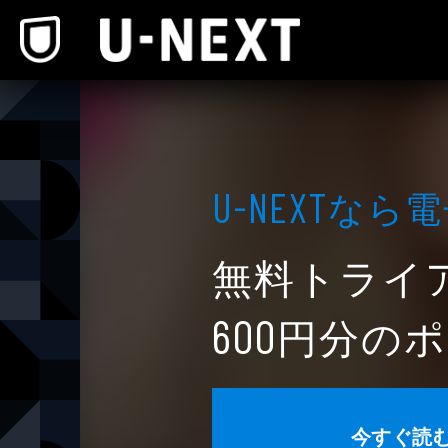
本文へスキップ
なら電
U-NEXT
無料トライ
円分のポ
600
今すぐ読