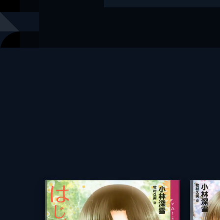
出版社
講談社
レーベル
YA! ENTE