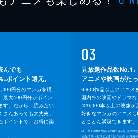
03
読んでも
見放題作品数No.1
※
％
ポイント還元。
アニメや映画がた
※
,000円分のマンガを購
6,900作品以上のアニメ
、最大400円分がポイン
国内外の映画やドラマな
ます。だから、読みたい
420,000本以上の映像
くさんあっても大丈夫。
好きなマンガのアニメも
たポイントで、お得に楽
とことん満喫できます。
。
※
GEM Partners調べ/2026年7⽉ 国
画配信サービスにおける洋画/邦画/海外