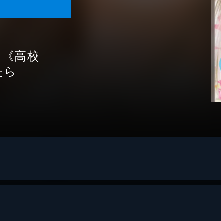
よ《高校
たら