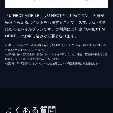
「U-NEXT MOBILE」はU-NEXTの「月額プラン」会員が
毎月もらえるポイントを活用することで、スマホ代がお得
になるモバイルプランです。ご利用には別途「U-NEXT M
OBILE」のお申し込みが必要となります。
※U-NEXTの月額プラン会員が毎月もらえる1,200円分のポイントを、U-NEXT MOBILEの
月額基本料の支払いに充てた場合。
※決済時において支払金額に相当するポイントを保有していない場合、差額分の料金はご登
録のクレジットカードでのお支払いとなります。
※通話料、SMS通信料、オプション（かけ放題など）の月額利用料は別途発生します。
よくある質問