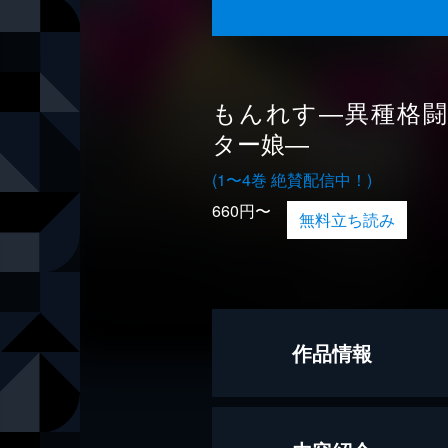
もんれす―異種格
ター娘―
(1〜4巻 絶賛配信中！)
660円〜
無料立ち読み
作品情報
漫画
眼魔礼