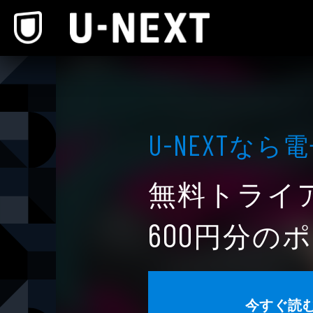
本文へスキップ
なら電
U-NEXT
無料トライ
円分のポ
600
今すぐ読