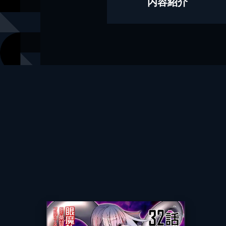
内容紹介
原作
茶谷葉
プロデュース
青木健生
出版社
マイクロマ
レーベル
ライドコミ