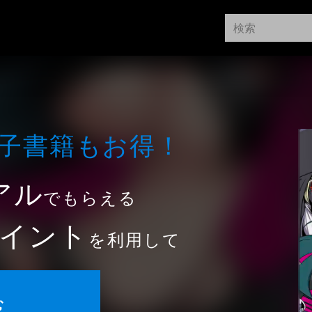
⼦書籍もお得！
アル
でもらえる
イント
を利用して
む