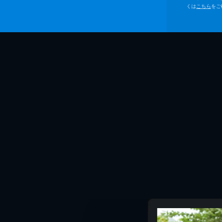
くは
こちら
をご