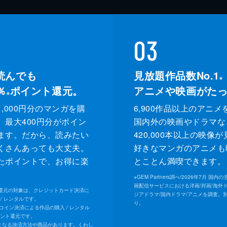
03
読んでも
見放題作品数No.1
※
％
ポイント還元。
アニメや映画がた
※
,000円分のマンガを購
6,900作品以上のアニメ
、最大400円分がポイン
国内外の映画やドラマな
ます。だから、読みたい
420,000本以上の映像
くさんあっても大丈夫。
好きなマンガのアニメも
たポイントで、お得に楽
とことん満喫できます。
。
※
GEM Partners調べ/2026年7⽉ 国
画配信サービスにおける洋画/邦画/海外
ト還元の対象は、クレジットカード決済に
ジアドラマ/国内ドラマ/アニメを調査。
/ レンタルです。
り。
Uコイン決済による作品の購入 / レンタル
イント還元です。
となる決済方法や商品があります。くわし