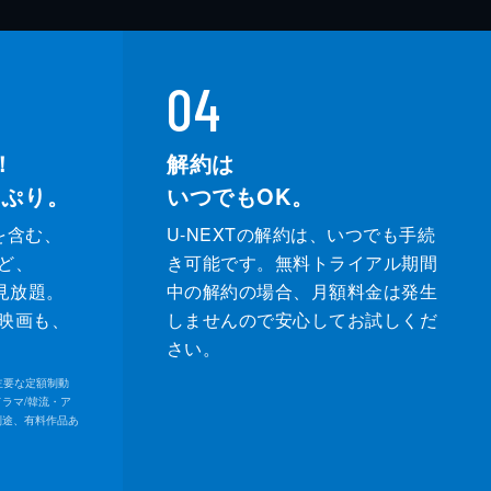
04
！
解約は
っぷり。
いつでもOK。
を含む、
U-NEXTの解約は、いつでも手続
ど、
き可能です。無料トライアル期間
が見放題。
中の解約の場合、月額料金は発生
映画も、
しませんので安心してお試しくだ
さい。
内の主要な定額制動
ドラマ/韓流・ア
別途、有料作品あ