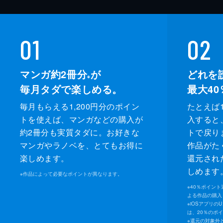
01
02
マンガ約2冊分
が
どれを
※
毎月タダで楽しめる。
最大40
毎月もらえる1,200円分のポイン
たとえば1
トを使えば、マンガなどの購入が
入すると
約2冊分も実質タダに。お好きな
トで戻り
マンガやラノベを、とてもお得に
作品がた
楽しめます。
還元され
しめます
※
作品によって必要なポイントが異なります。
※
40％ポイン
よる作品の購入 
※
iOSアプリの
は、20％のポ
※
還元の対象外