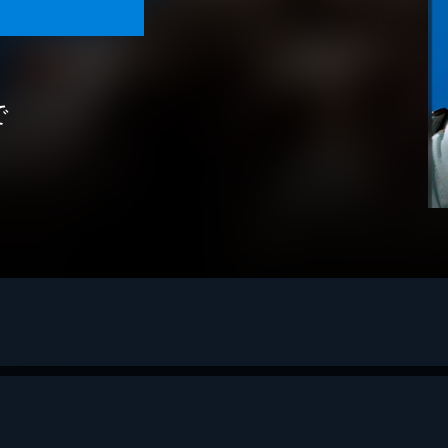
で
アシマン