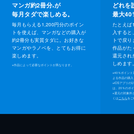
マンガ約2冊分
が
どれを
※
毎月タダで楽しめる。
最大40
毎月もらえる1,200円分のポイン
たとえば1
トを使えば、マンガなどの購入が
入すると
約2冊分も実質タダに。お好きな
トで戻り
マンガやラノベを、とてもお得に
作品がた
楽しめます。
還元され
しめます
※
作品によって必要なポイントが異なります。
※
40％ポイン
よる作品の購入 
※
iOSアプリの
は、20％のポ
※
還元の対象外
くは
こちら
をご