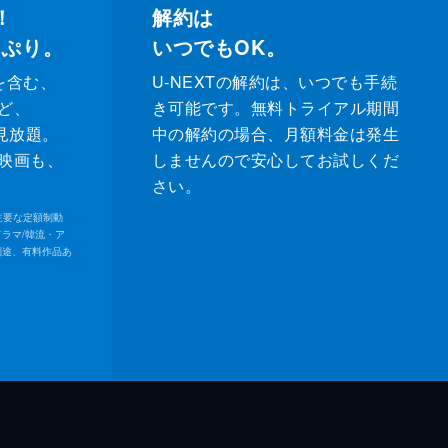
！
解約は
っぷり。
いつでもOK。
を含む、
U-NEXTの解約は、いつでも手続
ど、
き可能です。無料トライアル期間
が見放題。
中の解約の場合、月額料金は発生
映画も、
しませんので安心してお試しくだ
さい。
内の主要な定額制動
ドラマ/韓流・ア
別途、有料作品あ