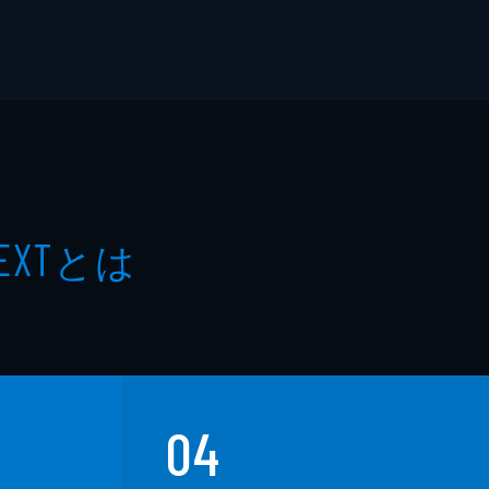
とは
EXT
04