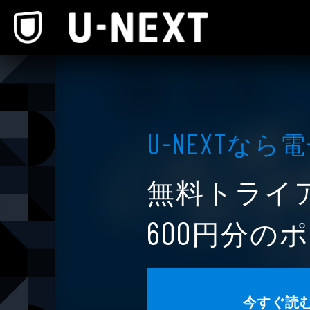
本文へスキップ
なら電
U-NEXT
無料トライ
円分のポ
600
今すぐ読