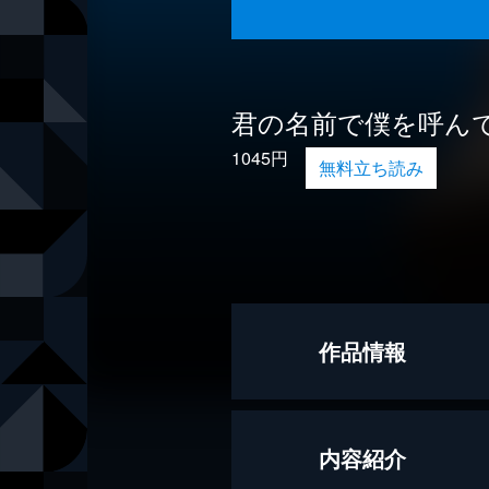
君の名前で僕を呼ん
1045円
無料立ち読み
作品情報
著者
アンドレ・
内容紹介
訳
高岡香