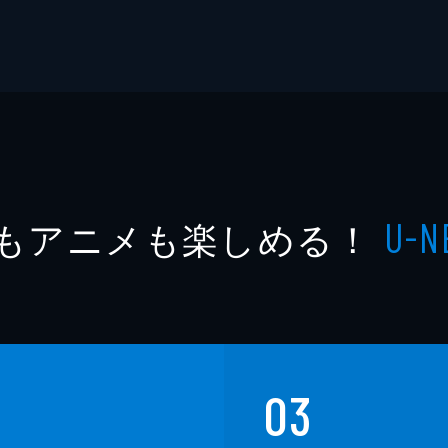
もアニメも楽しめる！
U-N
03