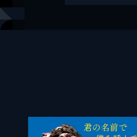
出版社
オークラ出
レーベル
マグノリア