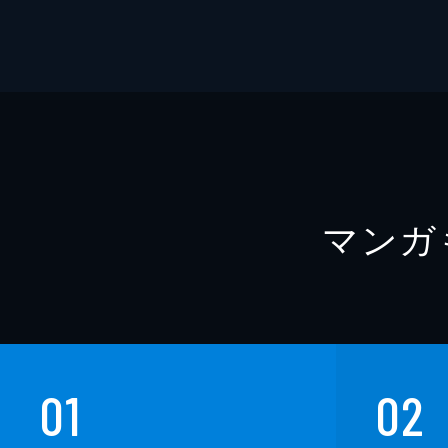
マンガ
01
02