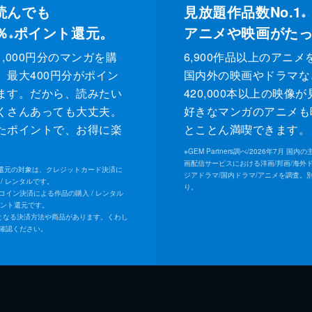
読んでも
見放題作品数No.1
※
％
ポイント還元。
アニメや映画がた
※
,000円分のマンガを購
6,900作品以上のアニメ
、最大400円分がポイン
国内外の映画やドラマな
ます。だから、読みたい
420,000本以上の映像
くさんあっても大丈夫。
好きなマンガのアニメも
たポイントで、お得に楽
とことん満喫できます。
。
※
GEM Partners調べ/2026年7⽉ 国
画配信サービスにおける洋画/邦画/海外
ト還元の対象は、クレジットカード決済に
ジアドラマ/国内ドラマ/アニメを調査。
/ レンタルです。
り。
Uコイン決済による作品の購入 / レンタル
イント還元です。
となる決済方法や商品があります。くわし
確認ください。