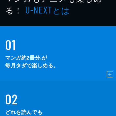
掲載誌
別冊フレンド
る！
とは
U-NEXT
01
マンガ約2冊分
が
※
毎月タダで楽しめる。
02
どれを読んでも