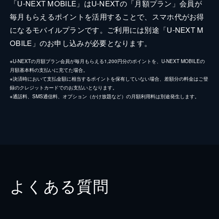
「U-NEXT MOBILE」はU-NEXTの「月額プラン」会員が
毎月もらえるポイントを活用することで、スマホ代がお得
になるモバイルプランです。ご利用には別途「U-NEXT M
OBILE」のお申し込みが必要となります。
※U-NEXTの月額プラン会員が毎月もらえる1,200円分のポイントを、U-NEXT MOBILEの
月額基本料の支払いに充てた場合。
※決済時において支払金額に相当するポイントを保有していない場合、差額分の料金はご登
録のクレジットカードでのお支払いとなります。
※通話料、SMS通信料、オプション（かけ放題など）の月額利用料は別途発生します。
よくある質問