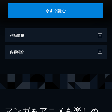
今すぐ読む
作品情報
著者
町野いろは
内容紹介
著者
千里みこ
著者
るかな
著者
大川なぎ
著者
さくら梨愛
著者
汐咲りな
出版社
講談社
マンガもアニメも楽しめ