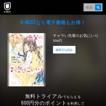
本文へスキップ
なら電⼦書籍もお得！
U-NEXT
チャラい先輩のお気にいり
594円
無料立ち読み
無料トライアル
でもらえる
円分のポイント
600
を利用して