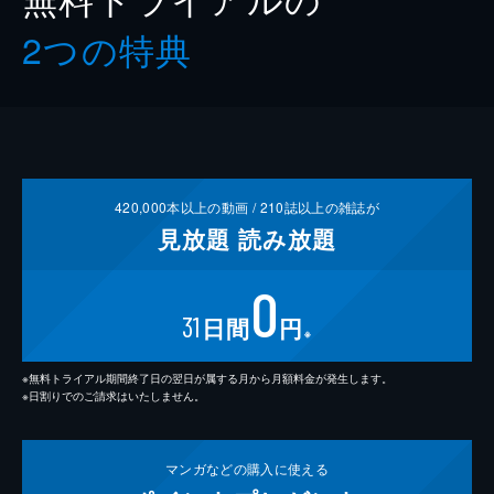
2つの特典
420,000
本以上の動画 /
210
誌以上の雑誌が
見放題
読み放題
0
31
日間
円
※
※無料トライアル期間終了日の翌日が属する月から月額料金が発生します。
※日割りでのご請求はいたしません。
マンガなどの
購入に使える