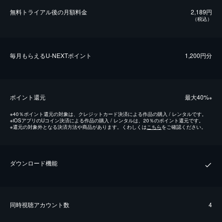
無料トライアル後の⽉額料金
2,189円
（税込）
毎⽉もらえるU-NEXTポイント
1,200円分
ポイント還元
最⼤40%
※
※
40％ポイント還元の対象は、クレジットカード決済による作品の購入 / レンタルです。
※
iOSアプリのUコイン決済による作品の購入 / レンタルは、20％のポイント還元です。
※
還元の対象外となる決済方法や商品があります。くわしくは
こちら
をご確認ください。
ダウンロード機能
同時視聴アカウント数
4