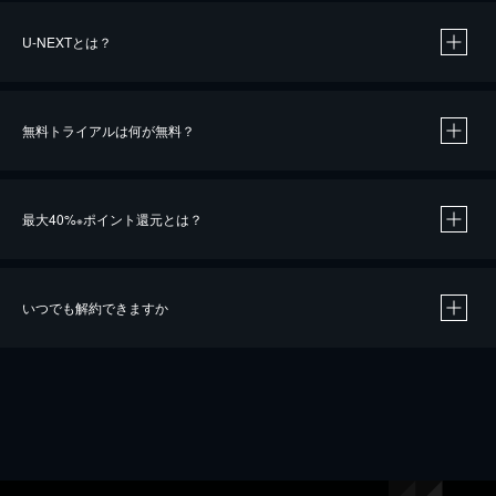
U-NEXTとは？
無料トライアルは何が無料？
最大40%
ポイント還元とは？
※
いつでも解約できますか
※
40％ポイント還元の対象は、クレジットカード決済による作品の購入 / レンタルです。
※
iOSアプリのUコイン決済による作品の購入 / レンタルは、20％のポイント還元です。
※
還元の対象外となる決済方法や商品があります。くわしくは
こちら
をご確認ください。
こちら