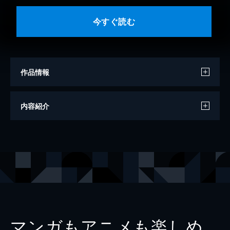
今すぐ読む
作品情報
著者
冲方丁
内容紹介
著者
佐藤巖太郎
著者
吉川永青
著者
矢野隆
著者
乾緑郎
著者
木下昌輝
著者
宮本昌孝
マンガもアニメも楽しめ