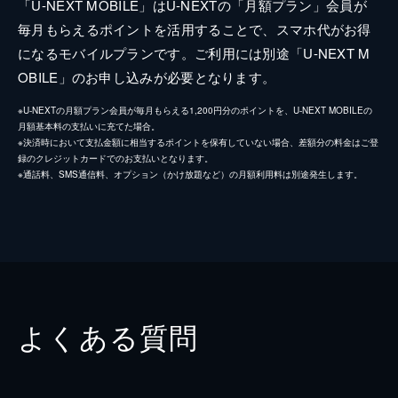
「U-NEXT MOBILE」はU-NEXTの「月額プラン」会員が
毎月もらえるポイントを活用することで、スマホ代がお得
になるモバイルプランです。ご利用には別途「U-NEXT M
OBILE」のお申し込みが必要となります。
※U-NEXTの月額プラン会員が毎月もらえる1,200円分のポイントを、U-NEXT MOBILEの
月額基本料の支払いに充てた場合。
※決済時において支払金額に相当するポイントを保有していない場合、差額分の料金はご登
録のクレジットカードでのお支払いとなります。
※通話料、SMS通信料、オプション（かけ放題など）の月額利用料は別途発生します。
よくある質問