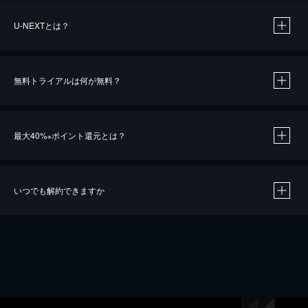
U-NEXTとは？
無料トライアルは何が無料？
最大40%
ポイント還元とは？
※
いつでも解約できますか
※
40％ポイント還元の対象は、クレジットカード決済による作品の購入 / レンタルです。
※
iOSアプリのUコイン決済による作品の購入 / レンタルは、20％のポイント還元です。
※
還元の対象外となる決済方法や商品があります。くわしくは
こちら
をご確認ください。
こちら