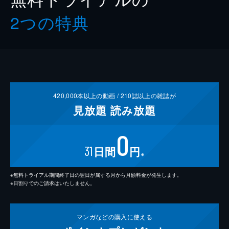
2つの特典
420,000
本以上の動画 /
210
誌以上の雑誌が
見放題
読み放題
0
31
日間
円
※
※無料トライアル期間終了日の翌日が属する月から月額料金が発生します。
※日割りでのご請求はいたしません。
マンガなどの
購入に使える