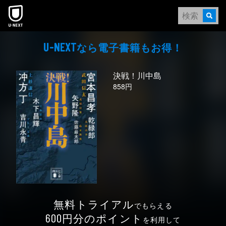
本文へスキップ
なら電⼦書籍もお得！
U-NEXT
決戦！川中島
858円
無料トライアル
でもらえる
円分のポイント
600
を利用して