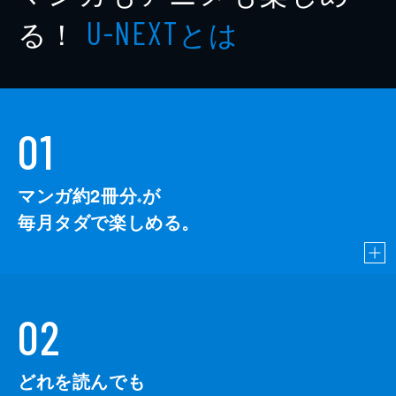
出版社
講談社
る！
とは
U-NEXT
レーベル
講談社文庫
01
マンガ約2冊分
が
※
毎月タダで楽しめる。
02
どれを読んでも