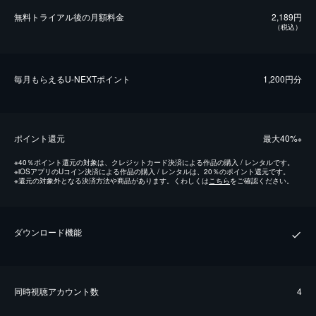
無料トライアル後の⽉額料金
2,189円
（税込）
毎⽉もらえるU-NEXTポイント
1,200円分
ポイント還元
最⼤40%
※
※
40％ポイント還元の対象は、クレジットカード決済による作品の購入 / レンタルです。
※
iOSアプリのUコイン決済による作品の購入 / レンタルは、20％のポイント還元です。
※
還元の対象外となる決済方法や商品があります。くわしくは
こちら
をご確認ください。
ダウンロード機能
同時視聴アカウント数
4