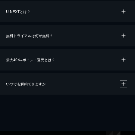
U-NEXTとは？
無料トライアルは何が無料？
最大40%
ポイント還元とは？
※
いつでも解約できますか
※
40％ポイント還元の対象は、クレジットカード決済による作品の購入 / レンタルです。
※
iOSアプリのUコイン決済による作品の購入 / レンタルは、20％のポイント還元です。
※
還元の対象外となる決済方法や商品があります。くわしくは
こちら
をご確認ください。
こちら