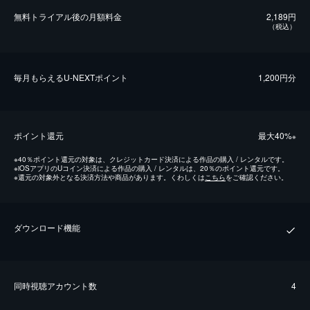
無料トライアル後の⽉額料金
2,189円
（税込）
毎⽉もらえるU-NEXTポイント
1,200円分
ポイント還元
最⼤40%
※
※
40％ポイント還元の対象は、クレジットカード決済による作品の購入 / レンタルです。
※
iOSアプリのUコイン決済による作品の購入 / レンタルは、20％のポイント還元です。
※
還元の対象外となる決済方法や商品があります。くわしくは
こちら
をご確認ください。
ダウンロード機能
同時視聴アカウント数
4