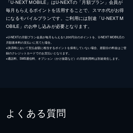
「U-NEXT MOBILE」はU-NEXTの「月額プラン」会員が
毎月もらえるポイントを活用することで、スマホ代がお得
になるモバイルプランです。ご利用には別途「U-NEXT M
OBILE」のお申し込みが必要となります。
※U-NEXTの月額プラン会員が毎月もらえる1,200円分のポイントを、U-NEXT MOBILEの
月額基本料の支払いに充てた場合。
※決済時において支払金額に相当するポイントを保有していない場合、差額分の料金はご登
録のクレジットカードでのお支払いとなります。
※通話料、SMS通信料、オプション（かけ放題など）の月額利用料は別途発生します。
よくある質問