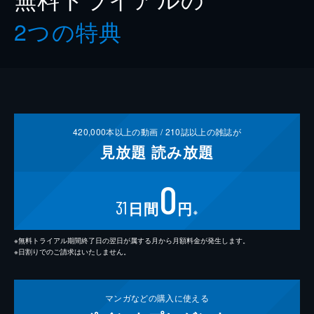
2つの特典
420,000
本以上の動画 /
210
誌以上の雑誌が
見放題
読み放題
0
31
日間
円
※
※無料トライアル期間終了日の翌日が属する月から月額料金が発生します。
※日割りでのご請求はいたしません。
マンガなどの
購入に使える