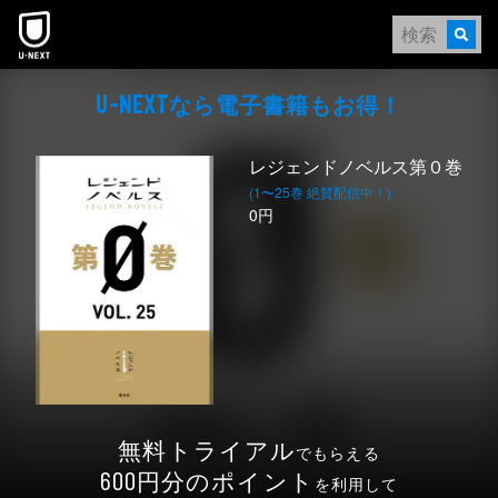
本文へスキップ
なら電⼦書籍もお得！
U-NEXT
レジェンドノベルス第０巻
(1〜25巻 絶賛配信中！)
0円
無料トライアル
でもらえる
円分のポイント
600
を利用して