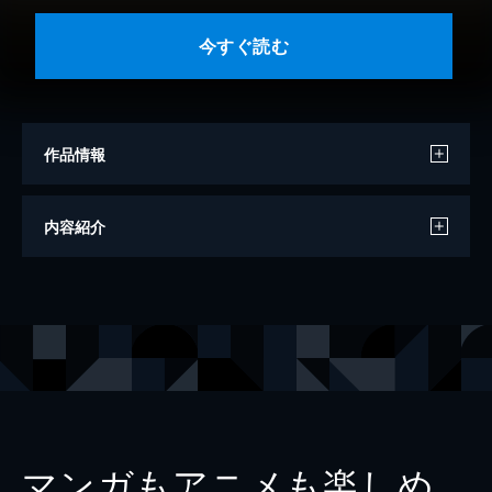
今すぐ読む
作品情報
著者
黒喪ぐら
内容紹介
著者
神門忌月
著者
佐嘉二一
出版社
講談社
レーベル
レジェンドノベルス
マンガもアニメも楽しめ