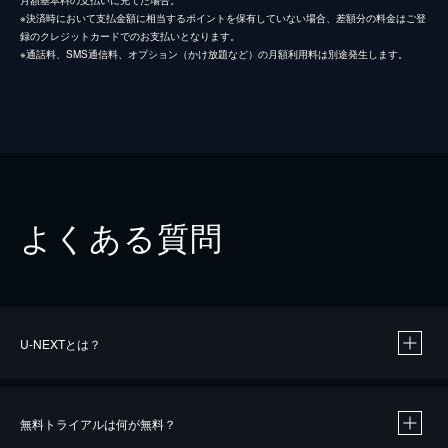
月額基本料の支払いに充てた場合。
※決済時において支払金額に相当するポイントを保有していない場合、差額分の料金はご登
録のクレジットカードでのお支払いとなります。
※通話料、SMS通信料、オプション（かけ放題など）の月額利用料は別途発生します。
よくある質問
U-NEXTとは？
無料トライアルは何が無料？