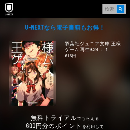
本文へスキップ
なら電⼦書籍もお得！
U-NEXT
双葉社ジュニア文庫 王様
ゲーム 再生9.24 ： 1
616円
無料トライアル
でもらえる
円分のポイント
600
を利用して