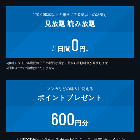
420,000
本以上の動画 /
210
誌以上の雑誌が
見放題
読み放題
0
31
日間
円
※
※無料トライアル期間終了日の翌日が属する月から月額料金が発生します。
※日割りでのご請求はいたしません。
マンガなどの
購入に使える
ポイント
プレゼント
600
円分
U-NEXTがお届けするサービスを、31日間ゆっくりと