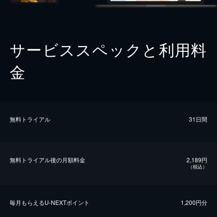
サービススペックと利用料
金
無料トライアル
31日間
無料トライアル後の⽉額料金
2,189円
（税込）
毎⽉もらえるU-NEXTポイント
1,200円分