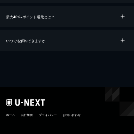
最大40%
ポイント還元とは？
※
いつでも解約できますか
※
40％ポイント還元の対象は、クレジットカード決済による作品の購入 / レンタルです。
※
iOSアプリのUコイン決済による作品の購入 / レンタルは、20％のポイント還元です。
※
還元の対象外となる決済方法や商品があります。くわしくは
こちら
をご確認ください。
こちら
ホーム
会社概要
プライバシー
お問い合わせ