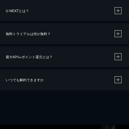
U-NEXTとは？
無料トライアルは何が無料？
最大40%
ポイント還元とは？
※
いつでも解約できますか
※
40％ポイント還元の対象は、クレジットカード決済による作品の購入 / レンタルです。
※
iOSアプリのUコイン決済による作品の購入 / レンタルは、20％のポイント還元です。
※
還元の対象外となる決済方法や商品があります。くわしくは
こちら
をご確認ください。
こちら