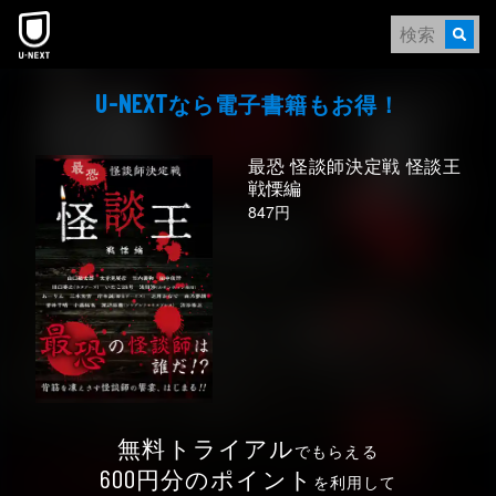
本文へスキップ
なら電⼦書籍もお得！
U-NEXT
最恐 怪談師決定戦 怪談王
戦慄編
847円
無料トライアル
でもらえる
円分のポイント
600
を利用して