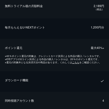
無料トライアル後の⽉額料金
2,189円
（税込）
毎⽉もらえるU-NEXTポイント
1,200円分
ポイント還元
最⼤40%
※
※
40％ポイント還元の対象は、クレジットカード決済による作品の購入 / レンタルです。
※
iOSアプリのUコイン決済による作品の購入 / レンタルは、20％のポイント還元です。
※
還元の対象外となる決済方法や商品があります。くわしくは
こちら
をご確認ください。
ダウンロード機能
同時視聴アカウント数
4