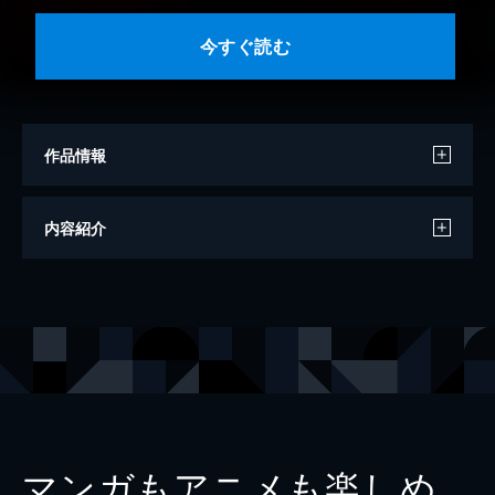
今すぐ読む
作品情報
著者
大赤見展彦
内容紹介
著者
川口英之（ホタテーズ）
著者
岸本誠（都市ボーイズ）
著者
ルサンチマン浅川（浅川渉）
著者
竹内義和
著者
田中俊行
著者
いたこ２８号
マンガもアニメも楽しめ