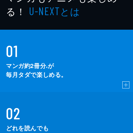
著者
あーりん
る！
とは
U-NEXT
著者
三木大雲
著者
志月かなで
著者
由乃夢朗
01
著者
渋谷泰志
著者
赤井千晴
マンガ約2冊分
が
※
著者
小森拓也
毎月タダで楽しめる。
著者
渡辺裕薫（シンデレラエキスプレス）
著者
山口敏太郎
出版社
TOブックス
02
どれを読んでも