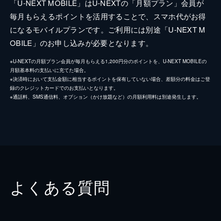
「U-NEXT MOBILE」はU-NEXTの「月額プラン」会員が
毎月もらえるポイントを活用することで、スマホ代がお得
になるモバイルプランです。ご利用には別途「U-NEXT M
OBILE」のお申し込みが必要となります。
※U-NEXTの月額プラン会員が毎月もらえる1,200円分のポイントを、U-NEXT MOBILEの
月額基本料の支払いに充てた場合。
※決済時において支払金額に相当するポイントを保有していない場合、差額分の料金はご登
録のクレジットカードでのお支払いとなります。
※通話料、SMS通信料、オプション（かけ放題など）の月額利用料は別途発生します。
よくある質問