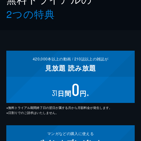
2つの特典
420,000
本以上の動画 /
210
誌以上の雑誌が
見放題
読み放題
0
31
日間
円
※
※無料トライアル期間終了日の翌日が属する月から月額料金が発生します。
※日割りでのご請求はいたしません。
マンガなどの
購入に使える