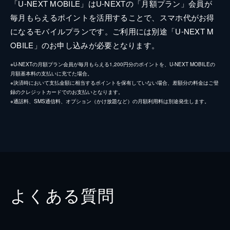
「U-NEXT MOBILE」はU-NEXTの「月額プラン」会員が
毎月もらえるポイントを活用することで、スマホ代がお得
になるモバイルプランです。ご利用には別途「U-NEXT M
OBILE」のお申し込みが必要となります。
※U-NEXTの月額プラン会員が毎月もらえる1,200円分のポイントを、U-NEXT MOBILEの
月額基本料の支払いに充てた場合。
※決済時において支払金額に相当するポイントを保有していない場合、差額分の料金はご登
録のクレジットカードでのお支払いとなります。
※通話料、SMS通信料、オプション（かけ放題など）の月額利用料は別途発生します。
よくある質問