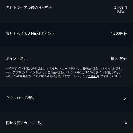
無料トライアル後の⽉額料金
2,189円
（税込）
毎⽉もらえるU-NEXTポイント
1,200円分
ポイント還元
最⼤40%
※
※
40％ポイント還元の対象は、クレジットカード決済による作品の購入 / レンタルです。
※
iOSアプリのUコイン決済による作品の購入 / レンタルは、20％のポイント還元です。
※
還元の対象外となる決済方法や商品があります。くわしくは
こちら
をご確認ください。
ダウンロード機能
同時視聴アカウント数
4