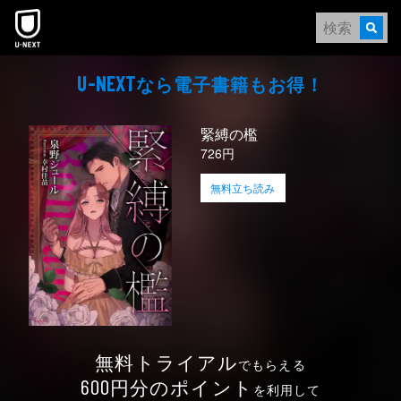
本文へスキップ
なら電⼦書籍もお得！
U-NEXT
緊縛の檻
726円
無料立ち読み
無料トライアル
でもらえる
円分のポイント
600
を利用して