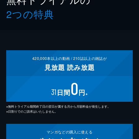
2つの特典
420,000
本以上の動画 /
210
誌以上の雑誌が
見放題
読み放題
0
31
日間
円
※
※無料トライアル期間終了日の翌日が属する月から月額料金が発生します。
※日割りでのご請求はいたしません。
マンガなどの
購入に使える