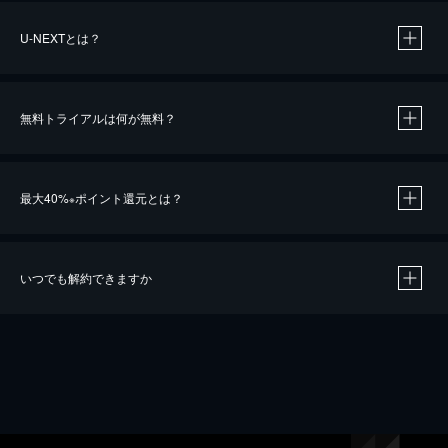
U-NEXTとは？
無料トライアルは何が無料？
最大40%
ポイント還元とは？
※
いつでも解約できますか
※
40％ポイント還元の対象は、クレジットカード決済による作品の購入 / レンタルです。
※
iOSアプリのUコイン決済による作品の購入 / レンタルは、20％のポイント還元です。
※
還元の対象外となる決済方法や商品があります。くわしくは
こちら
をご確認ください。
こちら