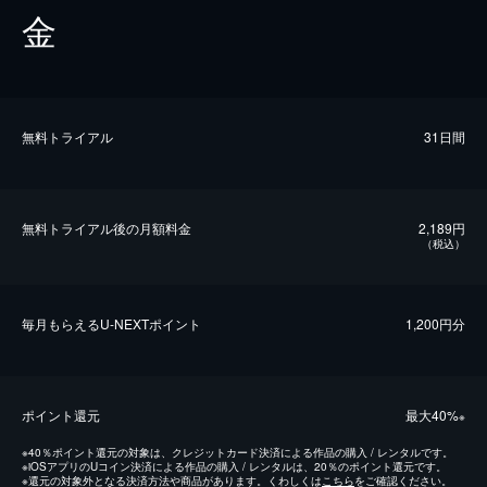
金
無料トライアル
31日間
無料トライアル後の⽉額料金
2,189円
（税込）
毎⽉もらえるU-NEXTポイント
1,200円分
ポイント還元
最⼤40%
※
※
40％ポイント還元の対象は、クレジットカード決済による作品の購入 / レンタルです。
※
iOSアプリのUコイン決済による作品の購入 / レンタルは、20％のポイント還元です。
※
還元の対象外となる決済方法や商品があります。くわしくは
こちら
をご確認ください。