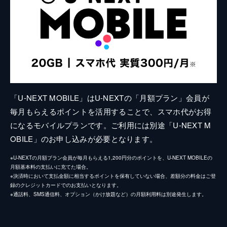
「U-NEXT MOBILE」はU-NEXTの「月額プラン」会員が
毎月もらえるポイントを活用することで、スマホ代がお得
になるモバイルプランです。ご利用には別途「U-NEXT M
OBILE」のお申し込みが必要となります。
※U-NEXTの月額プラン会員が毎月もらえる1,200円分のポイントを、U-NEXT MOBILEの
月額基本料の支払いに充てた場合。
※決済時において支払金額に相当するポイントを保有していない場合、差額分の料金はご登
録のクレジットカードでのお支払いとなります。
※通話料、SMS通信料、オプション（かけ放題など）の月額利用料は別途発生します。