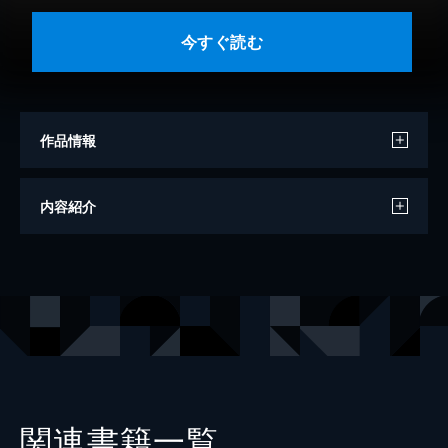
今すぐ読む
作品情報
著者
リタ・メイ・ブラウン
内容紹介
著者
スニーキー・パイ・ブラウン
訳
茅律子
出版社
早川書房
レーベル
ハヤカワ・ミステリ文庫
関連書籍一覧