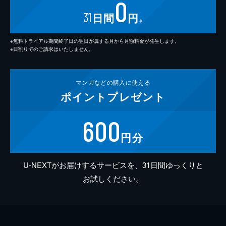
0
31
日間
円
※
※無料トライアル期間終了日の翌日が属する月から月額料金が発生します。
※日割りでのご請求はいたしません。
マンガなどの
購入に使える
ポイント
プレゼント
600
円分
U-NEXTがお届けするサービスを、31日間ゆっくりと
お試しください。