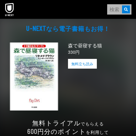
本文へスキップ
なら電⼦書籍もお得！
U-NEXT
森で昼寝する猫
330円
無料立ち読み
無料トライアル
でもらえる
円分のポイント
600
を利用して