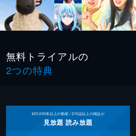
無料トライアルの
2つの特典
420,000
本以上の動画 /
210
誌以上の雑誌が
見放題
読み放題