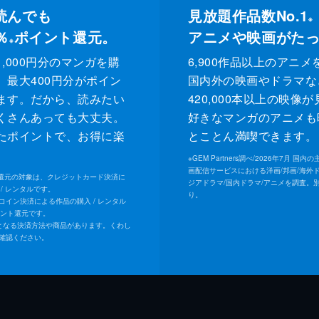
読んでも
見放題作品数No.1
※
％
ポイント還元。
アニメや映画がた
※
,000円分のマンガを購
6,900作品以上のアニメ
、最大400円分がポイン
国内外の映画やドラマな
ます。だから、読みたい
420,000本以上の映像
くさんあっても大丈夫。
好きなマンガのアニメも
たポイントで、お得に楽
とことん満喫できます。
。
※
GEM Partners調べ/2026年7⽉ 国
画配信サービスにおける洋画/邦画/海外
ト還元の対象は、クレジットカード決済に
ジアドラマ/国内ドラマ/アニメを調査。
/ レンタルです。
り。
Uコイン決済による作品の購入 / レンタル
イント還元です。
となる決済方法や商品があります。くわし
確認ください。