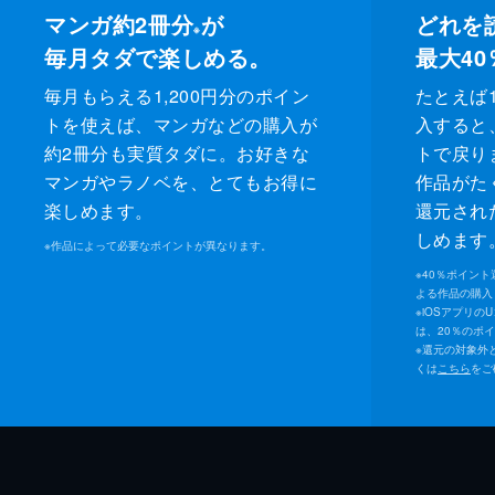
マンガ約2冊分
が
どれを
※
毎月タダで楽しめる。
最大40
毎月もらえる1,200円分のポイン
たとえば1
トを使えば、マンガなどの購入が
入すると
約2冊分も実質タダに。お好きな
トで戻り
マンガやラノベを、とてもお得に
作品がた
楽しめます。
還元され
しめます
※
作品によって必要なポイントが異なります。
※
40％ポイン
よる作品の購入 
※
iOSアプリの
は、20％のポ
※
還元の対象外
くは
こちら
をご