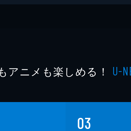
ド
もアニメも楽しめる！
U-N
03