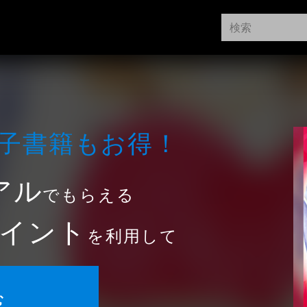
⼦書籍もお得！
アル
でもらえる
イント
を利用して
む