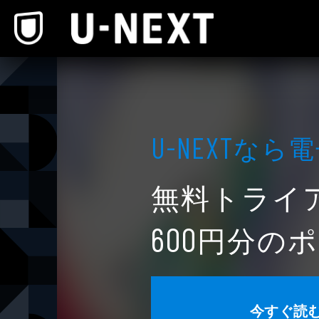
本文へスキップ
なら電
U-NEXT
無料トライ
円分のポ
600
今すぐ読