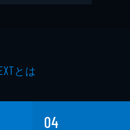
とは
EXT
04