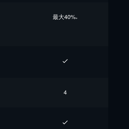
最⼤40%
※
4