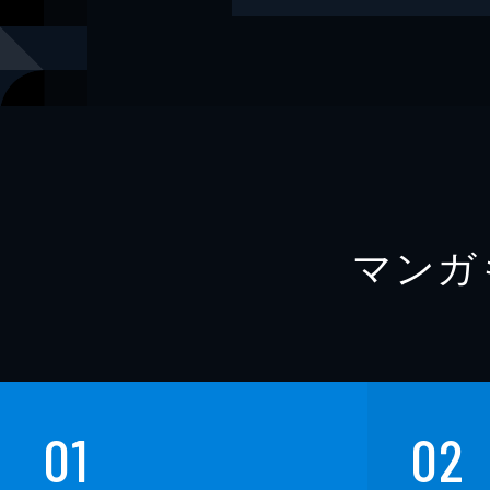
出版社
講談社
掲載誌
別冊フレン
マンガ
01
02