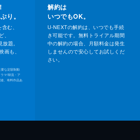
！
解約は
っぷり。
いつでもOK。
を含む、
U-NEXTの解約は、いつでも手続
ど、
き可能です。無料トライアル期間
が見放題。
中の解約の場合、月額料金は発生
映画も、
しませんので安心してお試しくだ
さい。
内の主要な定額制動
ドラマ/韓流・ア
別途、有料作品あ