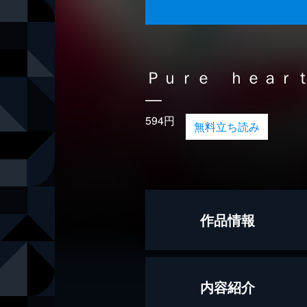
Ｐｕｒｅ ｈｅａｒ
―
594円
無料立ち読み
作品情報
原作
十和
内容紹介
漫画
高島えり