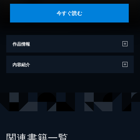
今すぐ読む
作品情報
原作
綾小路あや之
内容紹介
漫画
前川かずお
出版社
講談社
掲載誌
ヤングマガジン
関連書籍一覧