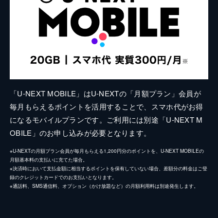
「U-NEXT MOBILE」はU-NEXTの「月額プラン」会員が
毎月もらえるポイントを活用することで、スマホ代がお得
になるモバイルプランです。ご利用には別途「U-NEXT M
OBILE」のお申し込みが必要となります。
※U-NEXTの月額プラン会員が毎月もらえる1,200円分のポイントを、U-NEXT MOBILEの
月額基本料の支払いに充てた場合。
※決済時において支払金額に相当するポイントを保有していない場合、差額分の料金はご登
録のクレジットカードでのお支払いとなります。
※通話料、SMS通信料、オプション（かけ放題など）の月額利用料は別途発生します。