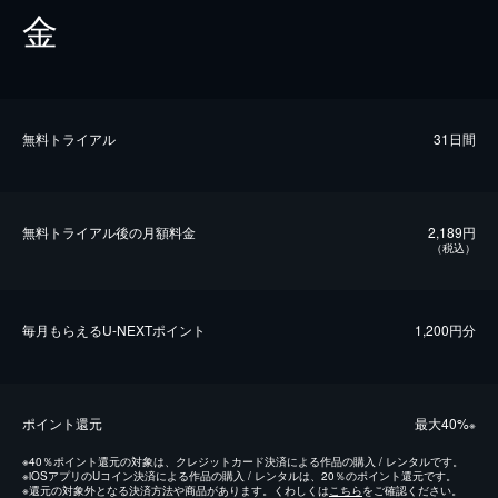
金
無料トライアル
31日間
無料トライアル後の⽉額料金
2,189円
（税込）
毎⽉もらえるU-NEXTポイント
1,200円分
ポイント還元
最⼤40%
※
※
40％ポイント還元の対象は、クレジットカード決済による作品の購入 / レンタルです。
※
iOSアプリのUコイン決済による作品の購入 / レンタルは、20％のポイント還元です。
※
還元の対象外となる決済方法や商品があります。くわしくは
こちら
をご確認ください。