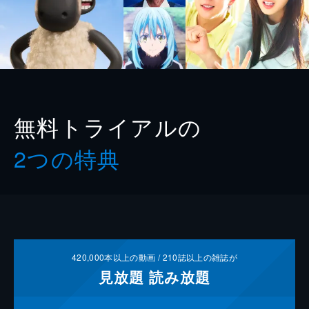
無料トライアルの
2つの特典
420,000
本以上の動画 /
210
誌以上の雑誌が
見放題
読み放題