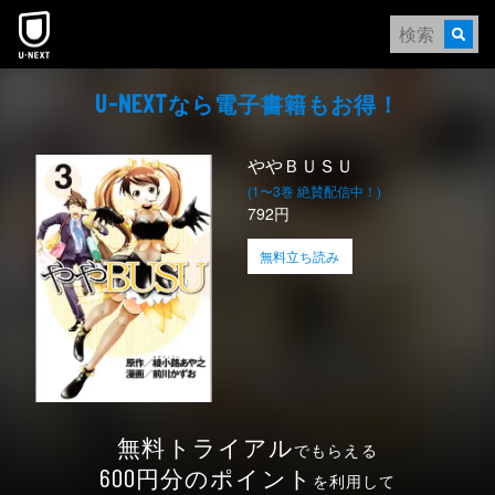
本文へスキップ
なら電⼦書籍もお得！
U-NEXT
ややＢＵＳＵ
(1〜3巻 絶賛配信中！)
792円
無料立ち読み
無料トライアル
でもらえる
円分のポイント
600
を利用して