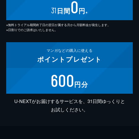
0
31
日間
円
※
※無料トライアル期間終了日の翌日が属する月から月額料金が発生します。
※日割りでのご請求はいたしません。
マンガなどの
購入に使える
ポイント
プレゼント
600
円分
U-NEXTがお届けするサービスを、31日間ゆっくりと
お試しください。