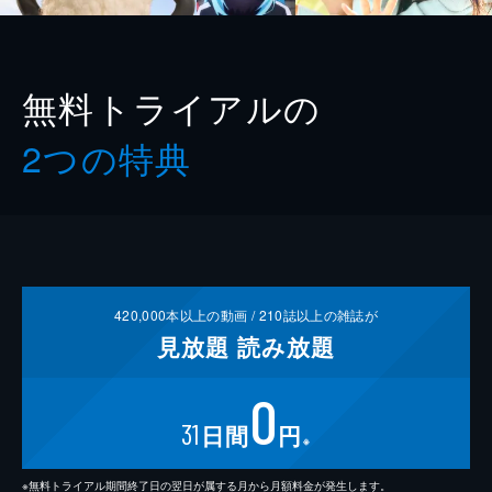
無料トライアルの
2つの特典
420,000
本以上の動画 /
210
誌以上の雑誌が
見放題
読み放題
0
31
日間
円
※
※無料トライアル期間終了日の翌日が属する月から月額料金が発生します。