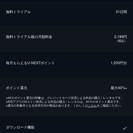
無料トライアル
31日間
無料トライアル後の⽉額料金
2,189円
（税込）
毎⽉もらえるU-NEXTポイント
1,200円分
ポイント還元
最⼤40%
※
※
40％ポイント還元の対象は、クレジットカード決済による作品の購入 / レンタルです。
※
iOSアプリのUコイン決済による作品の購入 / レンタルは、20％のポイント還元です。
※
還元の対象外となる決済方法や商品があります。くわしくは
こちら
をご確認ください。
ダウンロード機能