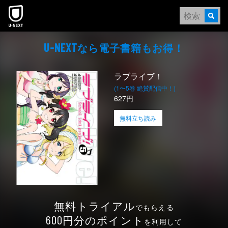
本文へスキップ
なら電⼦書籍もお得！
U-NEXT
ラブライブ！
(1〜5巻 絶賛配信中！)
627円
無料立ち読み
無料トライアル
でもらえる
円分のポイント
600
を利用して