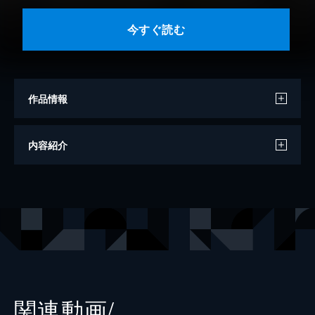
今すぐ読む
作品情報
作画
鴇田アルミ
内容紹介
原作
公野櫻子
キャラクターデザイン
室田雄平
出版社
KADOKAWA
レーベル
電撃コミックス
関連動画/