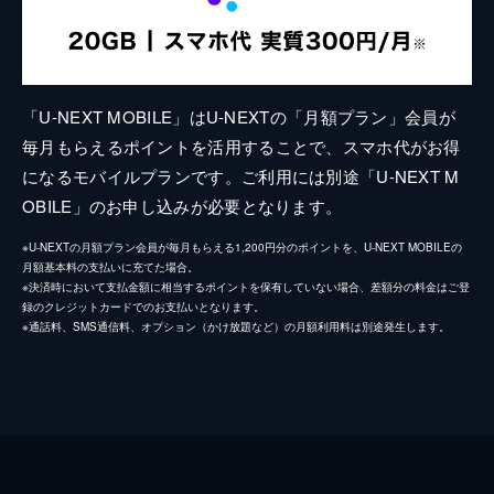
「U-NEXT MOBILE」はU-NEXTの「月額プラン」会員が
毎月もらえるポイントを活用することで、スマホ代がお得
になるモバイルプランです。ご利用には別途「U-NEXT M
OBILE」のお申し込みが必要となります。
※U-NEXTの月額プラン会員が毎月もらえる1,200円分のポイントを、U-NEXT MOBILEの
月額基本料の支払いに充てた場合。
※決済時において支払金額に相当するポイントを保有していない場合、差額分の料金はご登
録のクレジットカードでのお支払いとなります。
※通話料、SMS通信料、オプション（かけ放題など）の月額利用料は別途発生します。