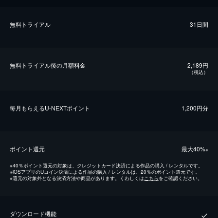
無料トライアル
31日間
無料トライアル後の⽉額料金
2,189円
（税込）
毎⽉もらえるU-NEXTポイント
1,200円分
ポイント還元
最⼤40%
※
※
40％ポイント還元の対象は、クレジットカード決済による作品の購入 / レンタルです。
※
iOSアプリのUコイン決済による作品の購入 / レンタルは、20％のポイント還元です。
※
還元の対象外となる決済方法や商品があります。くわしくは
こちら
をご確認ください。
ダウンロード機能