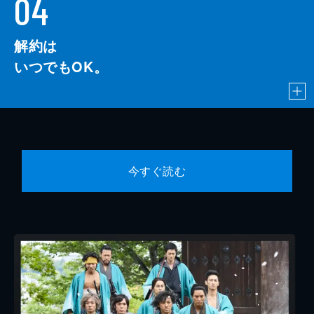
04
解約は
いつでもOK。
今すぐ読む