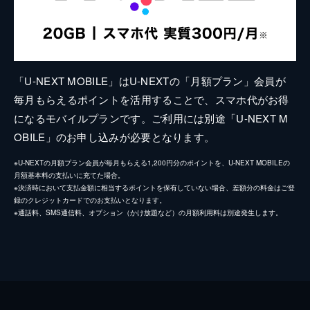
「U-NEXT MOBILE」はU-NEXTの「月額プラン」会員が
毎月もらえるポイントを活用することで、スマホ代がお得
になるモバイルプランです。ご利用には別途「U-NEXT M
OBILE」のお申し込みが必要となります。
※U-NEXTの月額プラン会員が毎月もらえる1,200円分のポイントを、U-NEXT MOBILEの
月額基本料の支払いに充てた場合。
※決済時において支払金額に相当するポイントを保有していない場合、差額分の料金はご登
録のクレジットカードでのお支払いとなります。
※通話料、SMS通信料、オプション（かけ放題など）の月額利用料は別途発生します。