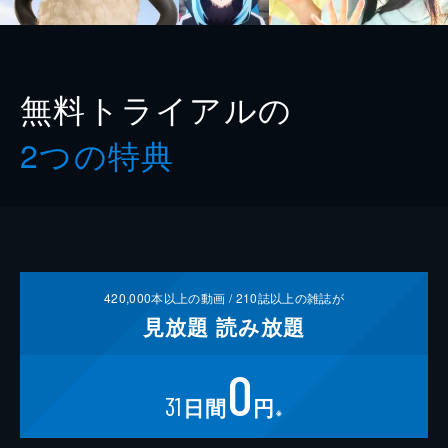
無料トライアルの
2つの特典
420,000
本以上の動画 /
210
誌以上の雑誌が
見放題
読み放題
0
31
日間
円
※