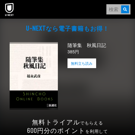
本文へスキップ
なら電⼦書籍もお得！
U-NEXT
随筆集 秋風日記
385円
無料立ち読み
無料トライアル
でもらえる
円分のポイント
600
を利用して