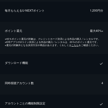
毎⽉もらえるU-NEXTポイント
1,200円分
ポイント還元
最⼤40%
※
※
40％ポイント還元の対象は、クレジットカード決済による作品の購入 / レンタルです。
※
iOSアプリのUコイン決済による作品の購入 / レンタルは、20％のポイント還元です。
※
還元の対象外となる決済方法や商品があります。くわしくは
こちら
をご確認ください。
ダウンロード機能
同時視聴アカウント数
4
アカウントごとの機能制限設定