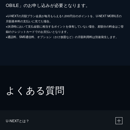
OBILE」のお申し込みが必要となります。
※U-NEXTの月額プラン会員が毎月もらえる1,200円分のポイントを、U-NEXT MOBILEの
月額基本料の支払いに充てた場合。
※決済時において支払金額に相当するポイントを保有していない場合、差額分の料金はご登
録のクレジットカードでのお支払いとなります。
※通話料、SMS通信料、オプション（かけ放題など）の月額利用料は別途発生します。
よくある質問
U-NEXTとは？