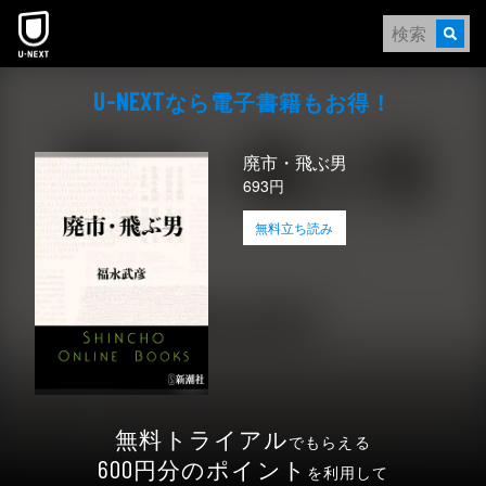
本文へスキップ
なら電⼦書籍もお得！
U-NEXT
廃市・飛ぶ男
693円
無料立ち読み
無料トライアル
でもらえる
円分のポイント
600
を利用して