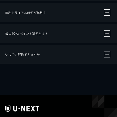
無料トライアルは何が無料？
最大40%
ポイント還元とは？
※
いつでも解約できますか
※
40％ポイント還元の対象は、クレジットカード決済による作品の購入 / レンタルです。
※
iOSアプリのUコイン決済による作品の購入 / レンタルは、20％のポイント還元です。
※
還元の対象外となる決済方法や商品があります。くわしくは
こちら
をご確認ください。
こちら