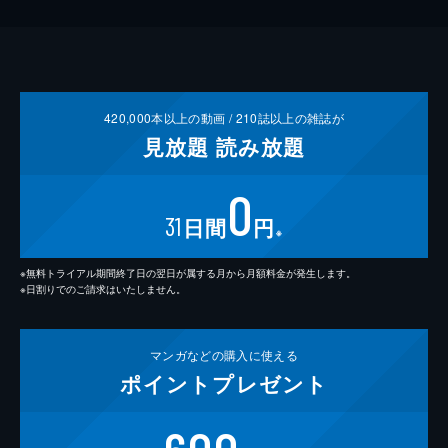
420,000
本以上の動画 /
210
誌以上の雑誌が
見放題
読み放題
0
31
日間
円
※
※無料トライアル期間終了日の翌日が属する月から月額料金が発生します。
※日割りでのご請求はいたしません。
マンガなどの
購入に使える
ポイント
プレゼント