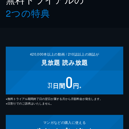
2つの特典
420,000
本以上の動画 /
210
誌以上の雑誌が
見放題
読み放題
0
31
日間
円
※
※無料トライアル期間終了日の翌日が属する月から月額料金が発生します。
※日割りでのご請求はいたしません。
マンガなどの
購入に使える