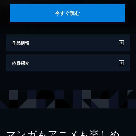
今すぐ読む
作品情報
著者
ＬａＬａ編集部
内容紹介
著者
メロディ編集部
出版社
白泉社
掲載誌
LaLaメロディonline
レーベル
花とゆめコミックス
マンガもアニメも楽しめ