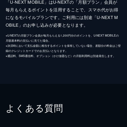
「U-NEXT MOBILE」はU-NEXTの「月額プラン」会員が
毎月もらえるポイントを活用することで、スマホ代がお得
になるモバイルプランです。ご利用には別途「U-NEXT M
OBILE」のお申し込みが必要となります。
※U-NEXTの月額プラン会員が毎月もらえる1,200円分のポイントを、U-NEXT MOBILEの
月額基本料の支払いに充てた場合。
※決済時において支払金額に相当するポイントを保有していない場合、差額分の料金はご登
録のクレジットカードでのお支払いとなります。
※通話料、SMS通信料、オプション（かけ放題など）の月額利用料は別途発生します。
よくある質問