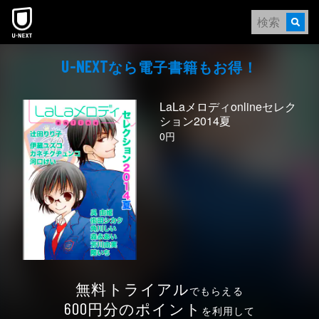
本文へスキップ
なら電⼦書籍もお得！
U-NEXT
LaLaメロディonlineセレク
ション2014夏
0円
無料トライアル
でもらえる
円分のポイント
600
を利用して