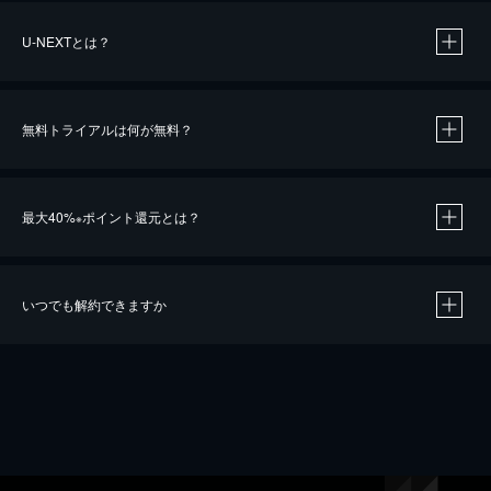
U-NEXTとは？
無料トライアルは何が無料？
最大40%
ポイント還元とは？
※
いつでも解約できますか
※
40％ポイント還元の対象は、クレジットカード決済による作品の購入 / レンタルです。
※
iOSアプリのUコイン決済による作品の購入 / レンタルは、20％のポイント還元です。
※
還元の対象外となる決済方法や商品があります。くわしくは
こちら
をご確認ください。
こちら