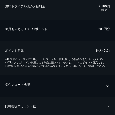
無料トライアル後の⽉額料金
2,189円
（税込）
毎⽉もらえるU-NEXTポイント
1,200円分
ポイント還元
最⼤40%
※
※
40％ポイント還元の対象は、クレジットカード決済による作品の購入 / レンタルです。
※
iOSアプリのUコイン決済による作品の購入 / レンタルは、20％のポイント還元です。
※
還元の対象外となる決済方法や商品があります。くわしくは
こちら
をご確認ください。
ダウンロード機能
同時視聴アカウント数
4