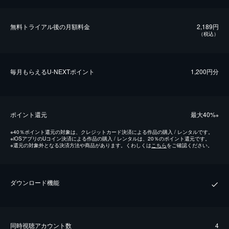
無料トライアル後の⽉額料金
2,189円
（税込）
毎⽉もらえるU-NEXTポイント
1,200円分
ポイント還元
最⼤40%
※
※
40％ポイント還元の対象は、クレジットカード決済による作品の購入 / レンタルです。
※
iOSアプリのUコイン決済による作品の購入 / レンタルは、20％のポイント還元です。
※
還元の対象外となる決済方法や商品があります。くわしくは
こちら
をご確認ください。
ダウンロード機能
同時視聴アカウント数
4