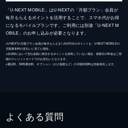
「U-NEXT MOBILE」はU-NEXTの「月額プラン」会員が
毎月もらえるポイントを活用することで、スマホ代がお得
になるモバイルプランです。ご利用には別途「U-NEXT M
OBILE」のお申し込みが必要となります。
※U-NEXTの月額プラン会員が毎月もらえる1,200円分のポイントを、U-NEXT MOBILEの
月額基本料の支払いに充てた場合。
※決済時において支払金額に相当するポイントを保有していない場合、差額分の料金はご登
録のクレジットカードでのお支払いとなります。
※通話料、SMS通信料、オプション（かけ放題など）の月額利用料は別途発生します。
よくある質問