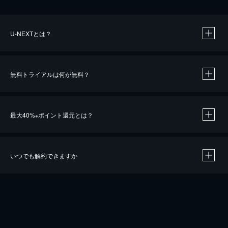
U-NEXTとは？
無料トライアルは何が無料？
最大40%
ポイント還元とは？
※
いつでも解約できますか
※
40％ポイント還元の対象は、クレジットカード決済による作品の購入 / レンタルです。
※
iOSアプリのUコイン決済による作品の購入 / レンタルは、20％のポイント還元です。
※
還元の対象外となる決済方法や商品があります。くわしくは
こちら
をご確認ください。
こちら