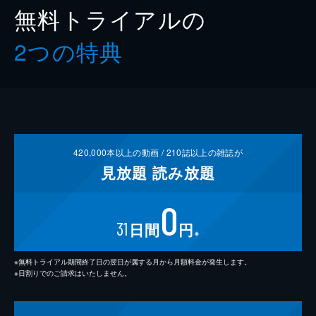
無料トライアルの
2つの特典
420,000
本以上の動画 /
210
誌以上の雑誌が
見放題
読み放題
0
31
日間
円
※
※無料トライアル期間終了日の翌日が属する月から月額料金が発生します。
※日割りでのご請求はいたしません。