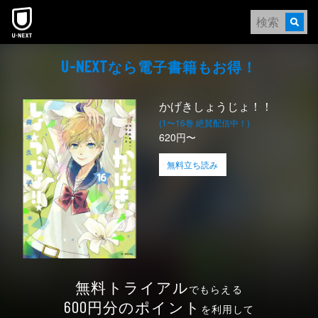
本文へスキップ
なら電⼦書籍もお得！
U-NEXT
かげきしょうじょ！！
(1〜16巻 絶賛配信中！)
620円〜
無料立ち読み
無料トライアル
でもらえる
円分のポイント
600
を利用して