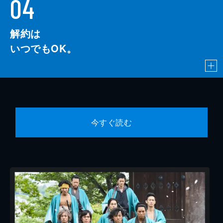
04
解約は
いつでもOK。
今すぐ読む