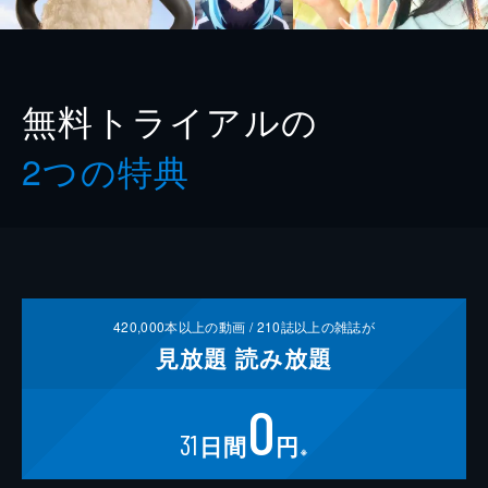
無料トライアルの
2つの特典
420,000
本以上の動画 /
210
誌以上の雑誌が
見放題
読み放題
0
31
日間
円
※