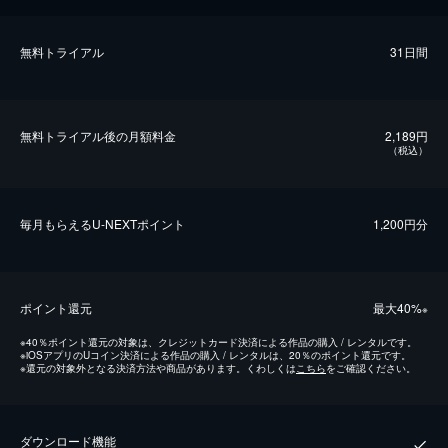
無料トライアル
31日間
無料トライアル後の⽉額料金
2,189円
（税込）
毎⽉もらえるU-NEXTポイント
1,200円分
ポイント還元
最⼤40%
※
※
40％ポイント還元の対象は、クレジットカード決済による作品の購入 / レンタルです。
※
iOSアプリのUコイン決済による作品の購入 / レンタルは、20％のポイント還元です。
※
還元の対象外となる決済方法や商品があります。くわしくは
こちら
をご確認ください。
ダウンロード機能