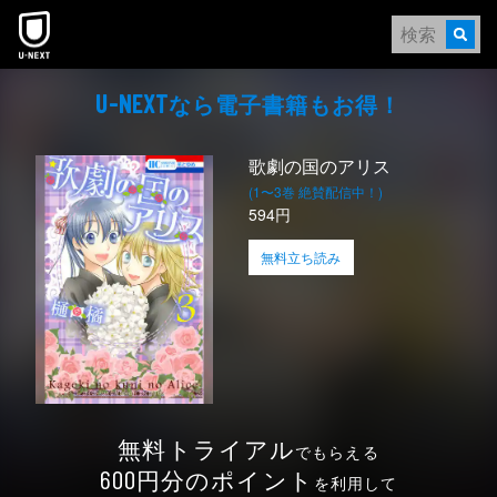
本文へスキップ
なら電⼦書籍もお得！
U-NEXT
歌劇の国のアリス
(1〜3巻 絶賛配信中！)
594円
無料立ち読み
無料トライアル
でもらえる
円分のポイント
600
を利用して