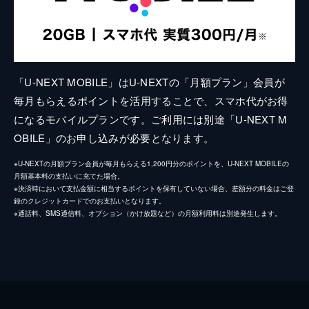
「U-NEXT MOBILE」はU-NEXTの「月額プラン」会員が
毎月もらえるポイントを活用することで、スマホ代がお得
になるモバイルプランです。ご利用には別途「U-NEXT M
OBILE」のお申し込みが必要となります。
※U-NEXTの月額プラン会員が毎月もらえる1,200円分のポイントを、U-NEXT MOBILEの
月額基本料の支払いに充てた場合。
※決済時において支払金額に相当するポイントを保有していない場合、差額分の料金はご登
録のクレジットカードでのお支払いとなります。
※通話料、SMS通信料、オプション（かけ放題など）の月額利用料は別途発生します。