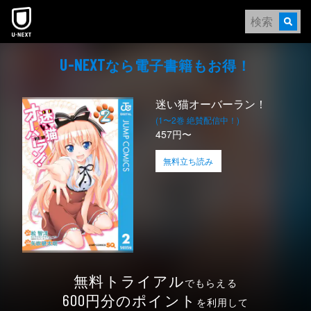
本文へスキップ
なら電⼦書籍もお得！
U-NEXT
迷い猫オーバーラン！
(1〜2巻 絶賛配信中！)
457円〜
無料立ち読み
無料トライアル
でもらえる
円分のポイント
600
を利用して