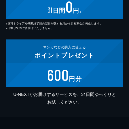
0
31
日間
円
※
※無料トライアル期間終了日の翌日が属する月から月額料金が発生します。
※日割りでのご請求はいたしません。
マンガなどの
購入に使える
ポイント
プレゼント
600
円分
U-NEXTがお届けするサービスを、31日間ゆっくりと
お試しください。