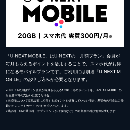
「U-NEXT MOBILE」はU-NEXTの「月額プラン」会員が
毎月もらえるポイントを活用することで、スマホ代がお得
になるモバイルプランです。ご利用には別途「U-NEXT M
OBILE」のお申し込みが必要となります。
※U-NEXTの月額プラン会員が毎月もらえる1,200円分のポイントを、U-NEXT MOBILEの
月額基本料の支払いに充てた場合。
※決済時において支払金額に相当するポイントを保有していない場合、差額分の料金はご登
録のクレジットカードでのお支払いとなります。
※通話料、SMS通信料、オプション（かけ放題など）の月額利用料は別途発生します。