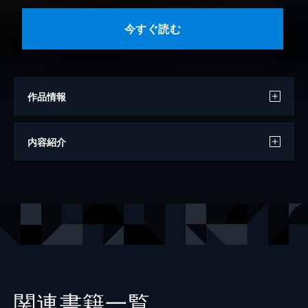
今すぐ読む
作品情報
原作
松智洋
内容紹介
漫画
矢吹健太朗
キャラクターデザイン
ぺこ
出版社
集英社
掲載誌
ジャンプSQ.
レーベル
ジャンプコミックスDIGITAL
関連書籍一覧