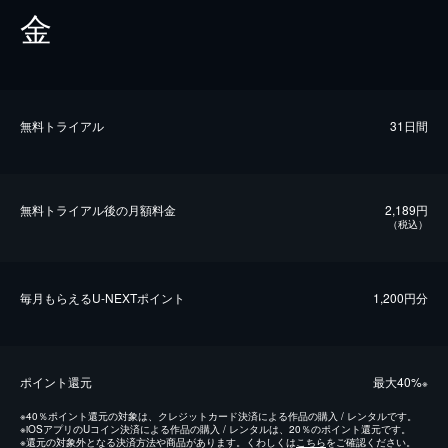
金
無料トライアル
31日間
無料トライアル後の⽉額料金
2,189円
（税込）
毎⽉もらえるU-NEXTポイント
1,200円分
ポイント還元
最⼤40%
※
※
40％ポイント還元の対象は、クレジットカード決済による作品の購入 / レンタルです。
※
iOSアプリのUコイン決済による作品の購入 / レンタルは、20％のポイント還元です。
※
還元の対象外となる決済方法や商品があります。くわしくは
こちら
をご確認ください。