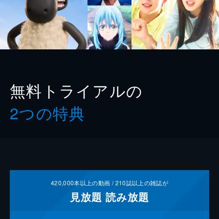
無料トライアルの
2つの特典
420,000
本以上の動画 /
210
誌以上の雑誌が
見放題
読み放題