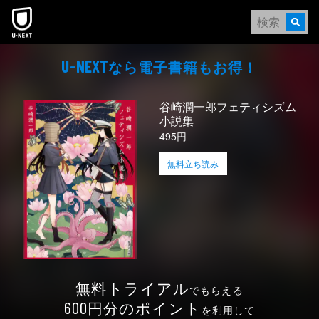
本文へスキップ
なら電⼦書籍もお得！
U-NEXT
谷崎潤一郎フェティシズム
小説集
495円
無料立ち読み
無料トライアル
でもらえる
円分のポイント
600
を利用して