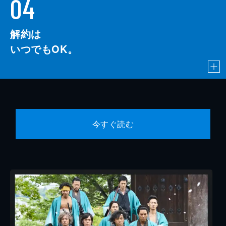
04
解約は
いつでもOK。
今すぐ読む