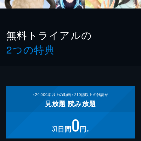
無料トライアルの
2つの特典
420,000
本以上の動画 /
210
誌以上の雑誌が
見放題
読み放題
0
31
日間
円
※