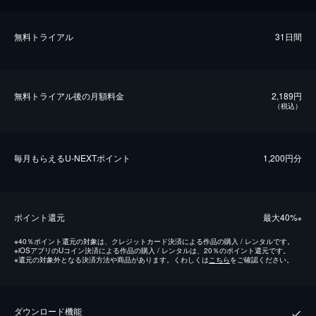
無料トライアル
31日間
無料トライアル後の⽉額料金
2,189円
（税込）
毎⽉もらえるU-NEXTポイント
1,200円分
ポイント還元
最⼤40%
※
※
40％ポイント還元の対象は、クレジットカード決済による作品の購入 / レンタルです。
※
iOSアプリのUコイン決済による作品の購入 / レンタルは、20％のポイント還元です。
※
還元の対象外となる決済方法や商品があります。くわしくは
こちら
をご確認ください。
ダウンロード機能