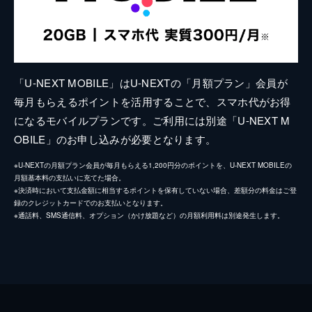
「U-NEXT MOBILE」はU-NEXTの「月額プラン」会員が
毎月もらえるポイントを活用することで、スマホ代がお得
になるモバイルプランです。ご利用には別途「U-NEXT M
OBILE」のお申し込みが必要となります。
※U-NEXTの月額プラン会員が毎月もらえる1,200円分のポイントを、U-NEXT MOBILEの
月額基本料の支払いに充てた場合。
※決済時において支払金額に相当するポイントを保有していない場合、差額分の料金はご登
録のクレジットカードでのお支払いとなります。
※通話料、SMS通信料、オプション（かけ放題など）の月額利用料は別途発生します。