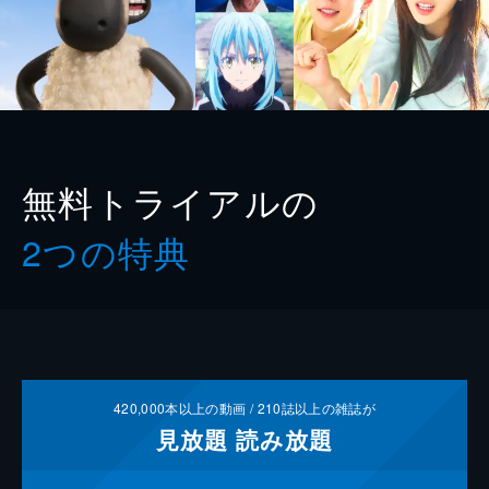
無料トライアルの
2つの特典
420,000
本以上の動画 /
210
誌以上の雑誌が
見放題
読み放題