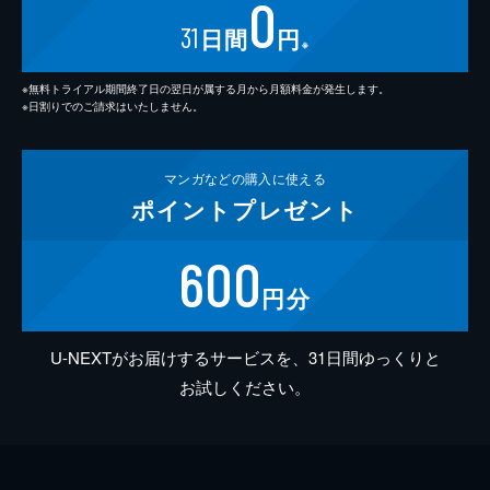
0
31
日間
円
※
※無料トライアル期間終了日の翌日が属する月から月額料金が発生します。
※日割りでのご請求はいたしません。
マンガなどの
購入に使える
ポイント
プレゼント
600
円分
U-NEXTがお届けするサービスを、31日間ゆっくりと
お試しください。