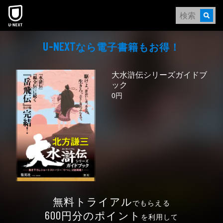
本文へスキップ
なら電⼦書籍もお得！
U-NEXT
大水滸伝シリーズガイドブ
ック
0円
無料トライアル
でもらえる
円分のポイント
600
を利用して