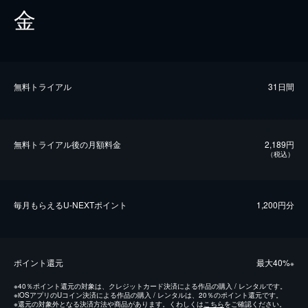
金
無料トライアル
31日間
無料トライアル後の⽉額料金
2,189円
（税込）
毎⽉もらえるU-NEXTポイント
1,200円分
ポイント還元
最⼤40%
※
※
40％ポイント還元の対象は、クレジットカード決済による作品の購入 / レンタルです。
※
iOSアプリのUコイン決済による作品の購入 / レンタルは、20％のポイント還元です。
※
還元の対象外となる決済方法や商品があります。くわしくは
こちら
をご確認ください。