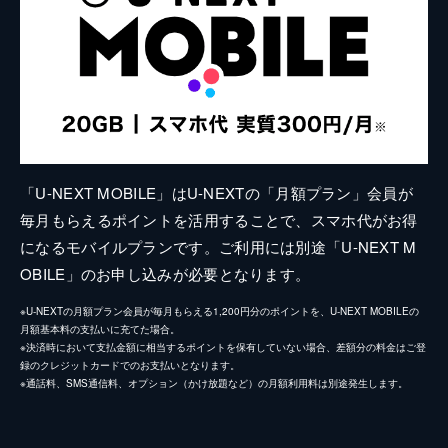
「U-NEXT MOBILE」はU-NEXTの「月額プラン」会員が
毎月もらえるポイントを活用することで、スマホ代がお得
になるモバイルプランです。ご利用には別途「U-NEXT M
OBILE」のお申し込みが必要となります。
※U-NEXTの月額プラン会員が毎月もらえる1,200円分のポイントを、U-NEXT MOBILEの
月額基本料の支払いに充てた場合。
※決済時において支払金額に相当するポイントを保有していない場合、差額分の料金はご登
録のクレジットカードでのお支払いとなります。
※通話料、SMS通信料、オプション（かけ放題など）の月額利用料は別途発生します。