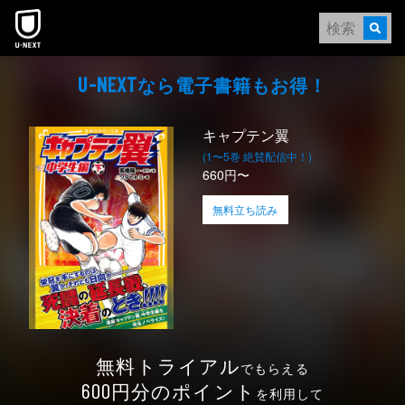
本文へスキップ
なら電⼦書籍もお得！
U-NEXT
キャプテン翼
(1〜5巻 絶賛配信中！)
660円〜
無料立ち読み
無料トライアル
でもらえる
円分のポイント
600
を利用して