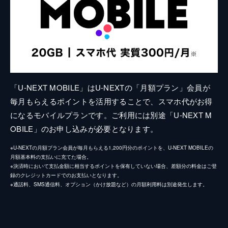
「U-NEXT MOBILE」はU-NEXTの「月額プラン」会員が
毎月もらえるポイントを活用することで、スマホ代がお得
になるモバイルプランです。ご利用には別途「U-NEXT M
OBILE」のお申し込みが必要となります。
※U-NEXTの月額プラン会員が毎月もらえる1,200円分のポイントを、U-NEXT MOBILEの
月額基本料の支払いに充てた場合。
※決済時において支払金額に相当するポイントを保有していない場合、差額分の料金はご登
録のクレジットカードでのお支払いとなります。
※通話料、SMS通信料、オプション（かけ放題など）の月額利用料は別途発生します。