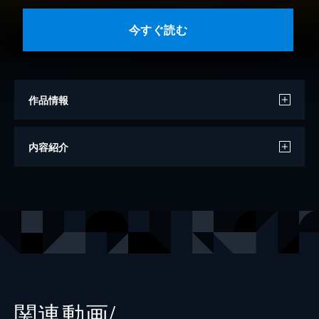
今すぐ読む
作品情報
原作・絵
高橋陽一
内容紹介
著者
ワダヒトミ
出版社
集英社
レーベル
集英社みらい文庫
関連動画/