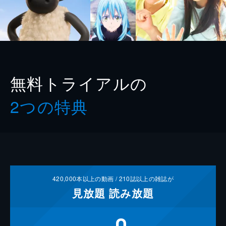
無料トライアルの
2つの特典
420,000
本以上の動画 /
210
誌以上の雑誌が
見放題
読み放題