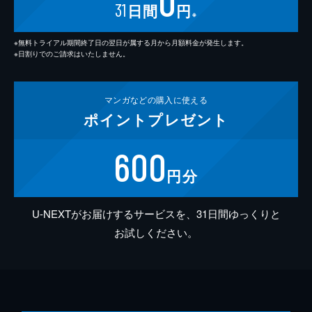
0
31
日間
円
※
※無料トライアル期間終了日の翌日が属する月から月額料金が発生します。
※日割りでのご請求はいたしません。
マンガなどの
購入に使える
ポイント
プレゼント
600
円分
U-NEXTがお届けするサービスを、31日間ゆっくりと
お試しください。