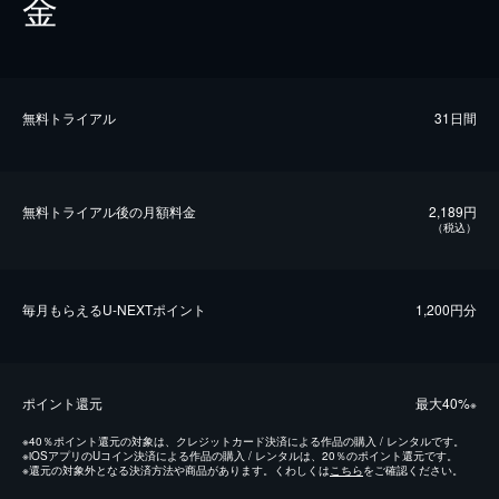
金
無料トライアル
31日間
無料トライアル後の⽉額料金
2,189円
（税込）
毎⽉もらえるU-NEXTポイント
1,200円分
ポイント還元
最⼤40%
※
※
40％ポイント還元の対象は、クレジットカード決済による作品の購入 / レンタルです。
※
iOSアプリのUコイン決済による作品の購入 / レンタルは、20％のポイント還元です。
※
還元の対象外となる決済方法や商品があります。くわしくは
こちら
をご確認ください。