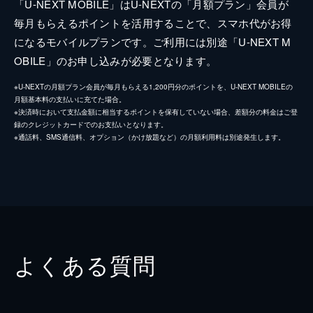
「U-NEXT MOBILE」はU-NEXTの「月額プラン」会員が
毎月もらえるポイントを活用することで、スマホ代がお得
になるモバイルプランです。ご利用には別途「U-NEXT M
OBILE」のお申し込みが必要となります。
※U-NEXTの月額プラン会員が毎月もらえる1,200円分のポイントを、U-NEXT MOBILEの
月額基本料の支払いに充てた場合。
※決済時において支払金額に相当するポイントを保有していない場合、差額分の料金はご登
録のクレジットカードでのお支払いとなります。
※通話料、SMS通信料、オプション（かけ放題など）の月額利用料は別途発生します。
よくある質問