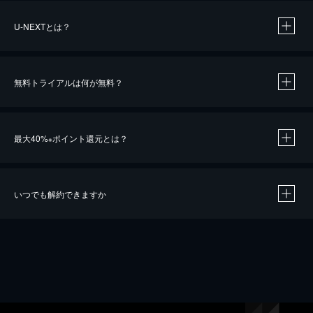
U-NEXTとは？
無料トライアルは何が無料？
最大40%
ポイント還元とは？
※
いつでも解約できますか
※
40％ポイント還元の対象は、クレジットカード決済による作品の購入 / レンタルです。
※
iOSアプリのUコイン決済による作品の購入 / レンタルは、20％のポイント還元です。
※
還元の対象外となる決済方法や商品があります。くわしくは
こちら
をご確認ください。
こちら