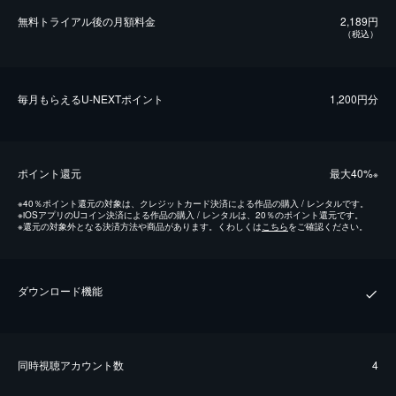
無料トライアル後の⽉額料金
2,189円
（税込）
毎⽉もらえるU-NEXTポイント
1,200円分
ポイント還元
最⼤40%
※
※
40％ポイント還元の対象は、クレジットカード決済による作品の購入 / レンタルです。
※
iOSアプリのUコイン決済による作品の購入 / レンタルは、20％のポイント還元です。
※
還元の対象外となる決済方法や商品があります。くわしくは
こちら
をご確認ください。
ダウンロード機能
同時視聴アカウント数
4