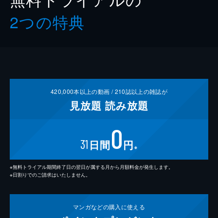
2つの特典
420,000
本以上の動画 /
210
誌以上の雑誌が
見放題
読み放題
0
31
日間
円
※
※無料トライアル期間終了日の翌日が属する月から月額料金が発生します。
※日割りでのご請求はいたしません。
マンガなどの
購入に使える