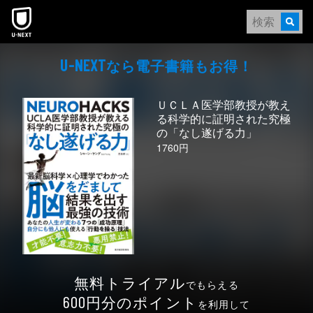
本文へスキップ
なら電⼦書籍もお得！
U-NEXT
ＵＣＬＡ医学部教授が教え
る科学的に証明された究極
の「なし遂げる力」
1760円
無料トライアル
でもらえる
円分のポイント
600
を利用して