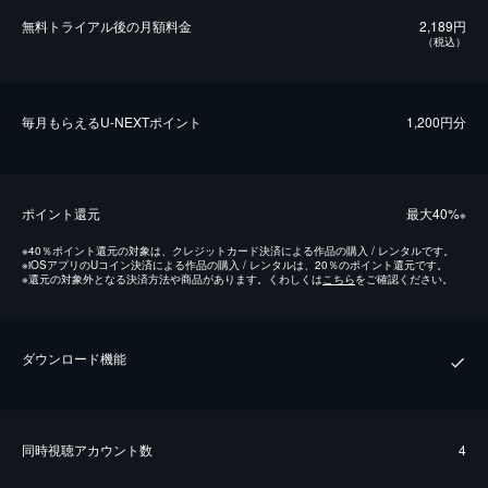
無料トライアル後の⽉額料金
2,189円
（税込）
毎⽉もらえるU-NEXTポイント
1,200円分
ポイント還元
最⼤40%
※
※
40％ポイント還元の対象は、クレジットカード決済による作品の購入 / レンタルです。
※
iOSアプリのUコイン決済による作品の購入 / レンタルは、20％のポイント還元です。
※
還元の対象外となる決済方法や商品があります。くわしくは
こちら
をご確認ください。
ダウンロード機能
同時視聴アカウント数
4