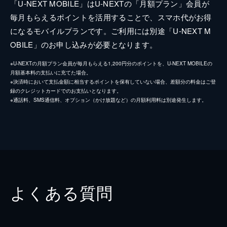
「U-NEXT MOBILE」はU-NEXTの「月額プラン」会員が
毎月もらえるポイントを活用することで、スマホ代がお得
になるモバイルプランです。ご利用には別途「U-NEXT M
OBILE」のお申し込みが必要となります。
※U-NEXTの月額プラン会員が毎月もらえる1,200円分のポイントを、U-NEXT MOBILEの
月額基本料の支払いに充てた場合。
※決済時において支払金額に相当するポイントを保有していない場合、差額分の料金はご登
録のクレジットカードでのお支払いとなります。
※通話料、SMS通信料、オプション（かけ放題など）の月額利用料は別途発生します。
よくある質問