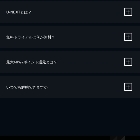
U-NEXTとは？
無料トライアルは何が無料？
最大40%
ポイント還元とは？
※
いつでも解約できますか
※
40％ポイント還元の対象は、クレジットカード決済による作品の購入 / レンタルです。
※
iOSアプリのUコイン決済による作品の購入 / レンタルは、20％のポイント還元です。
※
還元の対象外となる決済方法や商品があります。くわしくは
こちら
をご確認ください。
こちら