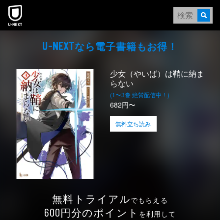
本文へスキップ
なら電⼦書籍もお得！
U-NEXT
少女（やいば）は鞘に納ま
らない
(1〜3巻 絶賛配信中！)
682円〜
無料立ち読み
無料トライアル
でもらえる
円分のポイント
600
を利用して