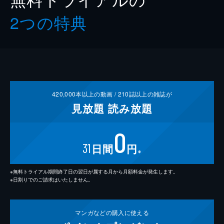
2つの特典
420,000
本以上の動画 /
210
誌以上の雑誌が
見放題
読み放題
0
31
日間
円
※
※無料トライアル期間終了日の翌日が属する月から月額料金が発生します。
※日割りでのご請求はいたしません。
マンガなどの
購入に使える