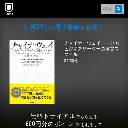
本文へスキップ
なら電⼦書籍もお得！
U-NEXT
チャイナ・ウェイ――中国
ビジネスリーダーの経営ス
タイル
2420円
無料トライアル
でもらえる
円分のポイント
600
を利用して