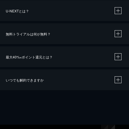
U-NEXTとは？
無料トライアルは何が無料？
最大40%
ポイント還元とは？
※
いつでも解約できますか
※
40％ポイント還元の対象は、クレジットカード決済による作品の購入 / レンタルです。
※
iOSアプリのUコイン決済による作品の購入 / レンタルは、20％のポイント還元です。
※
還元の対象外となる決済方法や商品があります。くわしくは
こちら
をご確認ください。
こちら