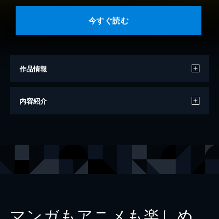
今すぐ読む
作品情報
著者
マイケル・ユシーム
内容紹介
著者
ハビール・シン
著者
ネン・リャン
著者
ピーター・カペッリ
監訳
池上重輔
訳
月谷真紀
出版社
英治出版
マンガもアニメも楽しめ