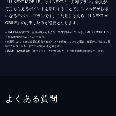
「U-NEXT MOBILE」はU-NEXTの「月額プラン」会員が
毎月もらえるポイントを活用することで、スマホ代がお得
になるモバイルプランです。ご利用には別途「U-NEXT M
OBILE」のお申し込みが必要となります。
※U-NEXTの月額プラン会員が毎月もらえる1,200円分のポイントを、U-NEXT MOBILEの
月額基本料の支払いに充てた場合。
※決済時において支払金額に相当するポイントを保有していない場合、差額分の料金はご登
録のクレジットカードでのお支払いとなります。
※通話料、SMS通信料、オプション（かけ放題など）の月額利用料は別途発生します。
よくある質問