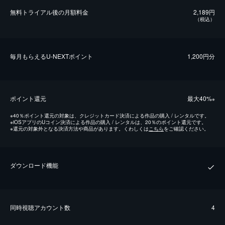
無料トライアル後の⽉額料金
2,189円
（税込）
毎⽉もらえるU-NEXTポイント
1,200円分
ポイント還元
最⼤40%
※
※
40％ポイント還元の対象は、クレジットカード決済による作品の購入 / レンタルです。
※
iOSアプリのUコイン決済による作品の購入 / レンタルは、20％のポイント還元です。
※
還元の対象外となる決済方法や商品があります。くわしくは
こちら
をご確認ください。
ダウンロード機能
同時視聴アカウント数
4