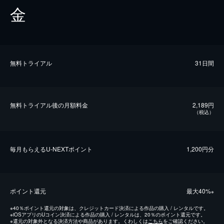
金
無料トライアル
31日間
無料トライアル後の⽉額料金
2,189円
（税込）
毎⽉もらえるU-NEXTポイント
1,200円分
ポイント還元
最⼤40%
※
※
40％ポイント還元の対象は、クレジットカード決済による作品の購入 / レンタルです。
※
iOSアプリのUコイン決済による作品の購入 / レンタルは、20％のポイント還元です。
※
還元の対象外となる決済方法や商品があります。くわしくは
こちら
をご確認ください。