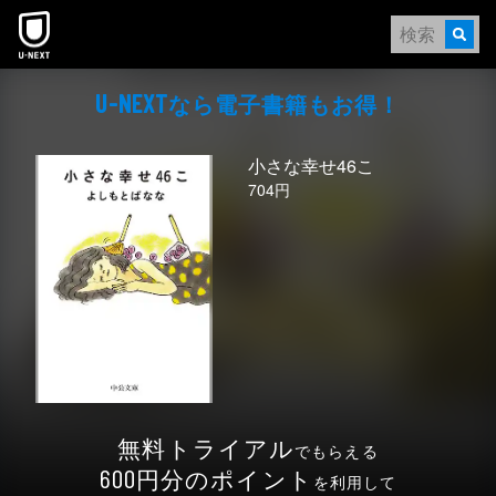
本文へスキップ
なら電⼦書籍もお得！
U-NEXT
小さな幸せ46こ
704円
無料トライアル
でもらえる
円分のポイント
600
を利用して