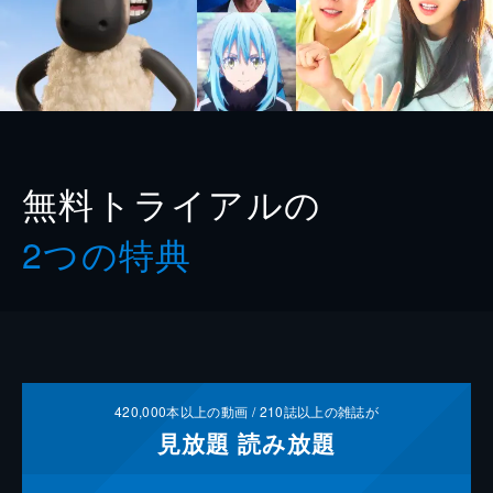
無料トライアルの
2つの特典
420,000
本以上の動画 /
210
誌以上の雑誌が
見放題
読み放題