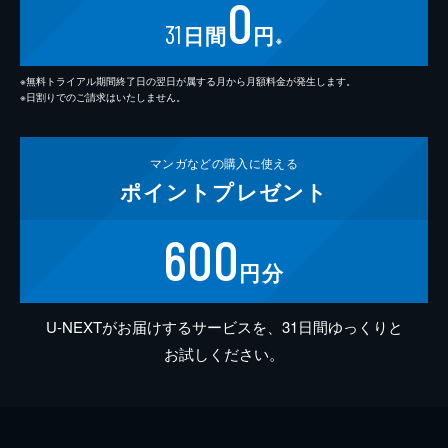
0
31
日間
円
※
※無料トライアル期間終了日の翌日が属する月から月額料金が発生します。
※日割りでのご請求はいたしません。
マンガなどの
購入に使える
ポイント
プレゼント
600
円分
U-NEXTがお届けするサービスを、31日間ゆっくりと
お試しください。