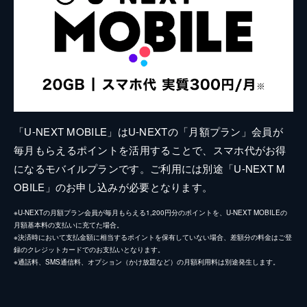
「U-NEXT MOBILE」はU-NEXTの「月額プラン」会員が
毎月もらえるポイントを活用することで、スマホ代がお得
になるモバイルプランです。ご利用には別途「U-NEXT M
OBILE」のお申し込みが必要となります。
※U-NEXTの月額プラン会員が毎月もらえる1,200円分のポイントを、U-NEXT MOBILEの
月額基本料の支払いに充てた場合。
※決済時において支払金額に相当するポイントを保有していない場合、差額分の料金はご登
録のクレジットカードでのお支払いとなります。
※通話料、SMS通信料、オプション（かけ放題など）の月額利用料は別途発生します。