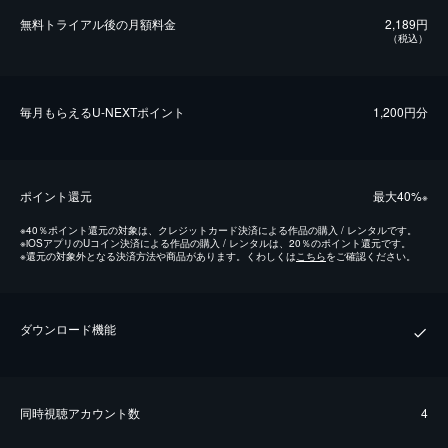
無料トライアル後の⽉額料金
2,189円
（税込）
毎⽉もらえるU-NEXTポイント
1,200円分
ポイント還元
最⼤40%
※
※
40％ポイント還元の対象は、クレジットカード決済による作品の購入 / レンタルです。
※
iOSアプリのUコイン決済による作品の購入 / レンタルは、20％のポイント還元です。
※
還元の対象外となる決済方法や商品があります。くわしくは
こちら
をご確認ください。
ダウンロード機能
同時視聴アカウント数
4