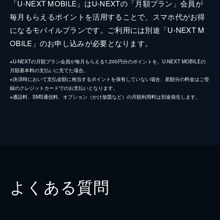
「U-NEXT MOBILE」はU-NEXTの「月額プラン」会員が
毎月もらえるポイントを活用することで、スマホ代がお得
になるモバイルプランです。ご利用には別途「U-NEXT M
OBILE」のお申し込みが必要となります。
※U-NEXTの月額プラン会員が毎月もらえる1,200円分のポイントを、U-NEXT MOBILEの
月額基本料の支払いに充てた場合。
※決済時において支払金額に相当するポイントを保有していない場合、差額分の料金はご登
録のクレジットカードでのお支払いとなります。
※通話料、SMS通信料、オプション（かけ放題など）の月額利用料は別途発生します。
よくある質問