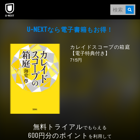
本文へスキップ
なら電⼦書籍もお得！
U-NEXT
カレイドスコープの箱庭
【電子特典付き】
715円
無料トライアル
でもらえる
円分のポイント
600
を利用して