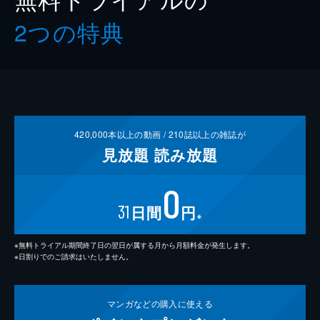
2つの特典
420,000
本以上の動画 /
210
誌以上の雑誌が
見放題
読み放題
0
31
日間
円
※
※無料トライアル期間終了日の翌日が属する月から月額料金が発生します。
※日割りでのご請求はいたしません。
マンガなどの
購入に使える