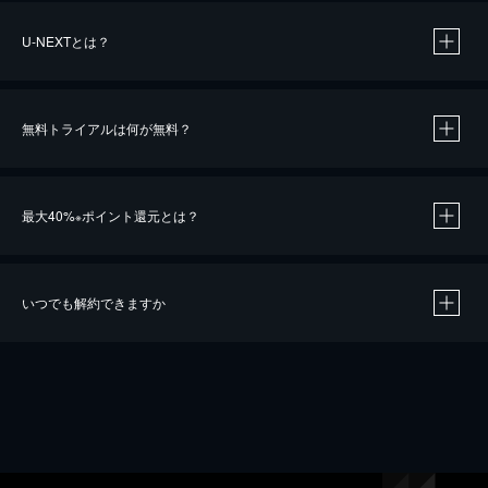
U-NEXTとは？
無料トライアルは何が無料？
最大40%
ポイント還元とは？
※
いつでも解約できますか
※
40％ポイント還元の対象は、クレジットカード決済による作品の購入 / レンタルです。
※
iOSアプリのUコイン決済による作品の購入 / レンタルは、20％のポイント還元です。
※
還元の対象外となる決済方法や商品があります。くわしくは
こちら
をご確認ください。
こちら