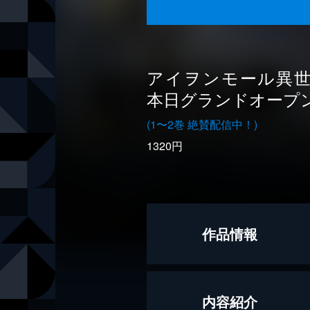
アイヲンモール異
本日グランドオープ
(1〜2巻 絶賛配信中！)
1320円
作品情報
著者
坂東太郎
内容紹介