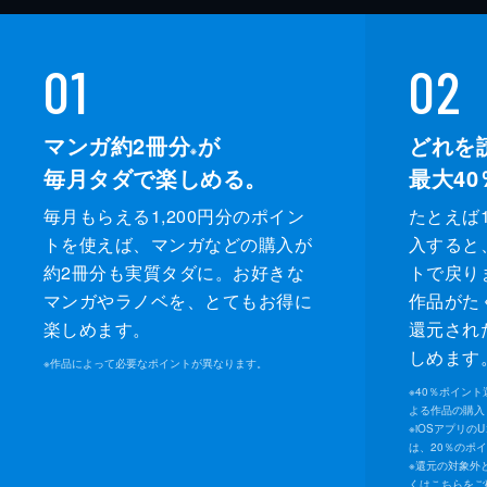
01
02
マンガ約2冊分
が
どれを
※
毎月タダで楽しめる。
最大40
毎月もらえる1,200円分のポイン
たとえば1
トを使えば、マンガなどの購入が
入すると
約2冊分も実質タダに。お好きな
トで戻り
マンガやラノベを、とてもお得に
作品がた
楽しめます。
還元され
しめます
※
作品によって必要なポイントが異なります。
※
40％ポイン
よる作品の購入 
※
iOSアプリの
は、20％のポ
※
還元の対象外
くは
こちら
をご