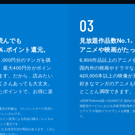
03
読んでも
見放題作品数No.1
※
％
ポイント還元。
アニメや映画がた
※
,000円分のマンガを購
6,900作品以上のアニメ
、最大400円分がポイン
国内外の映画やドラマな
ます。だから、読みたい
420,000本以上の映像
くさんあっても大丈夫。
好きなマンガのアニメも
たポイントで、お得に楽
とことん満喫できます。
。
※
GEM Partners調べ/2026年7⽉ 国
画配信サービスにおける洋画/邦画/海外
ト還元の対象は、クレジットカード決済に
ジアドラマ/国内ドラマ/アニメを調査。
/ レンタルです。
り。
Uコイン決済による作品の購入 / レンタル
イント還元です。
となる決済方法や商品があります。くわし
確認ください。