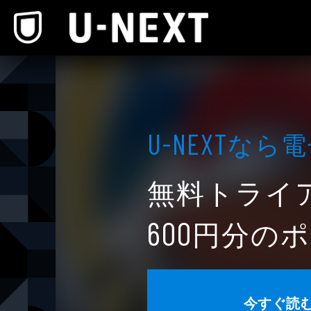
本文へスキップ
なら電
U-NEXT
無料トライ
円分のポ
600
今すぐ読