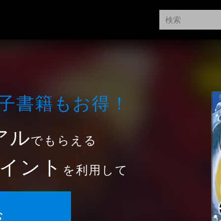
⼦書籍もお得！
アル
でもらえる
イント
を利用して
む