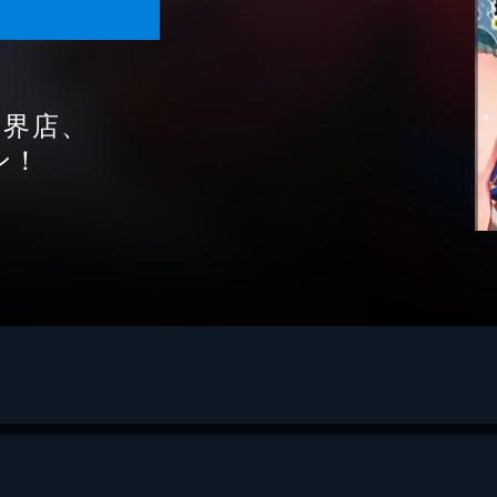
世界店、
ン！