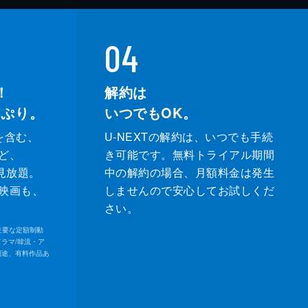
04
！
解約は
っぷり。
いつでもOK。
を含む、
U-NEXTの解約は、いつでも手続
ど、
き可能です。無料トライアル期間
が見放題。
中の解約の場合、月額料金は発生
映画も、
しませんので安心してお試しくだ
さい。
内の主要な定額制動
ドラマ/韓流・ア
別途、有料作品あ