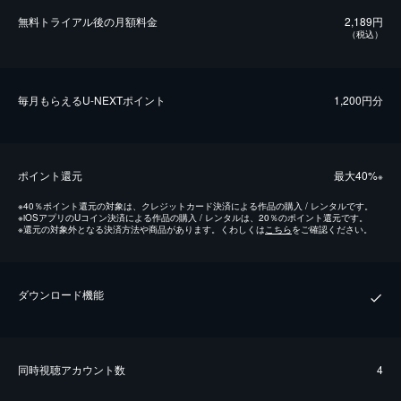
無料トライアル後の⽉額料金
2,189円
（税込）
毎⽉もらえるU-NEXTポイント
1,200円分
ポイント還元
最⼤40%
※
※
40％ポイント還元の対象は、クレジットカード決済による作品の購入 / レンタルです。
※
iOSアプリのUコイン決済による作品の購入 / レンタルは、20％のポイント還元です。
※
還元の対象外となる決済方法や商品があります。くわしくは
こちら
をご確認ください。
ダウンロード機能
同時視聴アカウント数
4