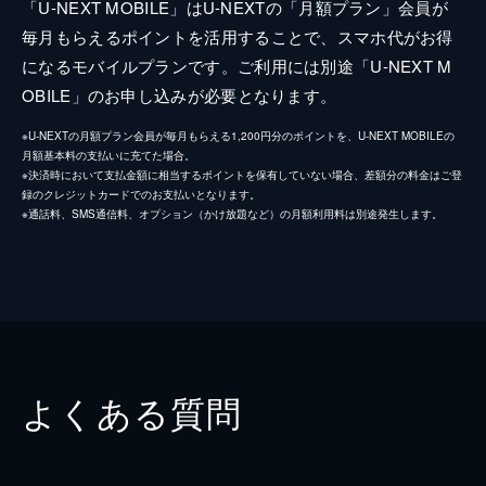
「U-NEXT MOBILE」はU-NEXTの「月額プラン」会員が
毎月もらえるポイントを活用することで、スマホ代がお得
になるモバイルプランです。ご利用には別途「U-NEXT M
OBILE」のお申し込みが必要となります。
※U-NEXTの月額プラン会員が毎月もらえる1,200円分のポイントを、U-NEXT MOBILEの
月額基本料の支払いに充てた場合。
※決済時において支払金額に相当するポイントを保有していない場合、差額分の料金はご登
録のクレジットカードでのお支払いとなります。
※通話料、SMS通信料、オプション（かけ放題など）の月額利用料は別途発生します。
よくある質問