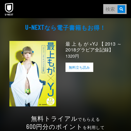
本文へスキップ
なら電⼦書籍もお得！
U-NEXT
最上もが×YJ【2013～
2018グラビア全記録】
1320円
無料立ち読み
無料トライアル
でもらえる
円分のポイント
600
を利用して