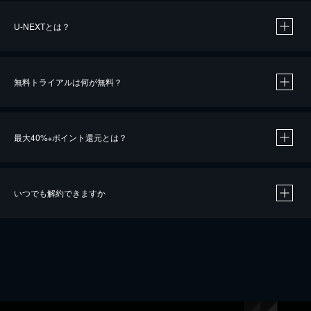
U-NEXTとは？
無料トライアルは何が無料？
最大40%
ポイント還元とは？
※
いつでも解約できますか
※
40％ポイント還元の対象は、クレジットカード決済による作品の購入 / レンタルです。
※
iOSアプリのUコイン決済による作品の購入 / レンタルは、20％のポイント還元です。
※
還元の対象外となる決済方法や商品があります。くわしくは
こちら
をご確認ください。
こちら