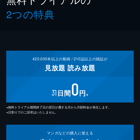
2つの特典
420,000
本以上の動画 /
210
誌以上の雑誌が
見放題
読み放題
0
31
日間
円
※
※無料トライアル期間終了日の翌日が属する月から月額料金が発生します。
※日割りでのご請求はいたしません。
マンガなどの
購入に使える