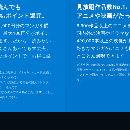
読んでも
見放題作品数No.1
※
％
ポイント還元。
アニメや映画がた
※
,000円分のマンガを購
6,900作品以上のアニメ
、最大400円分がポイン
国内外の映画やドラマな
ます。だから、読みたい
420,000本以上の映像
くさんあっても大丈夫。
好きなマンガのアニメも
たポイントで、お得に楽
とことん満喫できます。
。
※
GEM Partners調べ/2026年7⽉ 国
画配信サービスにおける洋画/邦画/海外
ト還元の対象は、クレジットカード決済に
ジアドラマ/国内ドラマ/アニメを調査。
/ レンタルです。
り。
Uコイン決済による作品の購入 / レンタル
イント還元です。
となる決済方法や商品があります。くわし
確認ください。