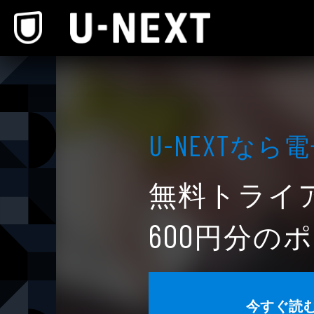
本文へスキップ
なら電
U-NEXT
無料トライ
円分のポ
600
今すぐ読