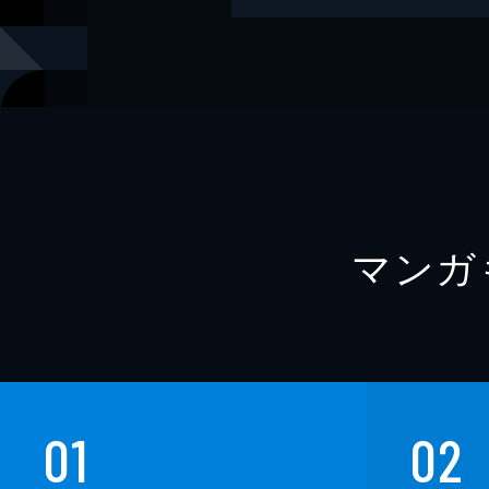
キャラクターデザイン
Ｔｉｖ
出版社
KADOKAW
レーベル
電撃コミッ
マンガ
01
02