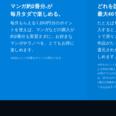
マンガ約2冊分
が
どれを
※
毎月タダで楽しめる。
最大40
毎月もらえる1,200円分のポイン
たとえば1
トを使えば、マンガなどの購入が
入すると
約2冊分も実質タダに。お好きな
トで戻り
マンガやラノベを、とてもお得に
作品がた
楽しめます。
還元され
しめます
※
作品によって必要なポイントが異なります。
※
40％ポイン
よる作品の購入 
※
iOSアプリの
は、20％のポ
※
還元の対象外
くは
こちら
をご