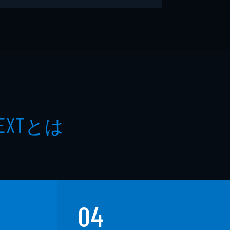
とは
EXT
04