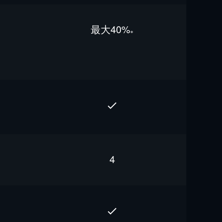
最⼤40%
※
4