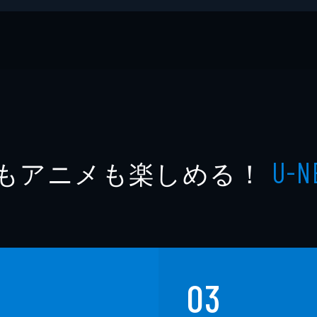
A
クスNEXT
もアニメも楽しめる！
U-N
03