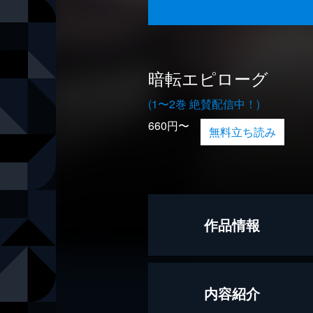
暗転エピローグ
(1〜2巻 絶賛配信中！)
660円〜
無料立ち読み
作品情報
漫画
パイン
内容紹介
原作
生田善子