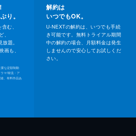
！
解約は
っぷり。
いつでもOK。
を含む、
U-NEXTの解約は、いつでも手続
ど、
き可能です。無料トライアル期間
が見放題。
中の解約の場合、月額料金は発生
映画も、
しませんので安心してお試しくだ
さい。
内の主要な定額制動
ドラマ/韓流・ア
別途、有料作品あ