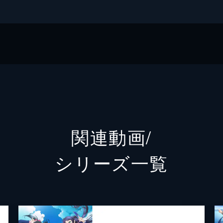
オ
A
クスEX
関連動画/
シリーズ⼀覧