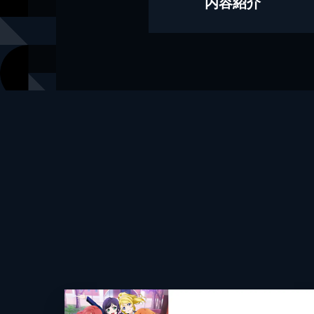
内容紹介
作画
竹之内トシ
キャラクターデザイン
室田雄平
出版社
KADOKAW
レーベル
電撃コミッ