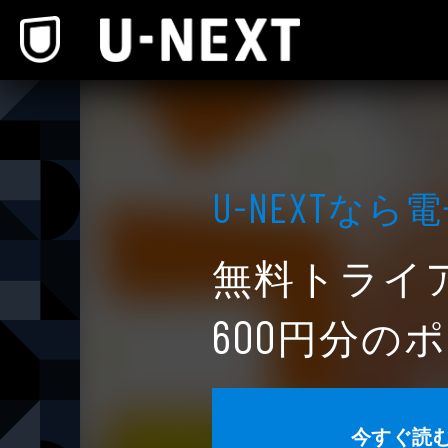
本文へスキップ
なら電
U-NEXT
無料トライ
円分のポ
600
今すぐ読