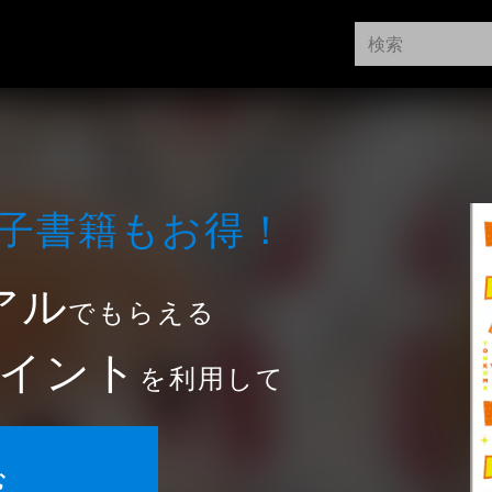
⼦書籍もお得！
アル
でもらえる
イント
を利用して
む