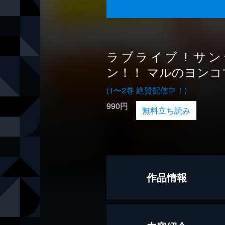
ラブライブ！サン
ン！！ マルのヨンコ
(1〜2巻 絶賛配信中！)
990円
無料立ち読み
作品情報
原作
公野櫻子