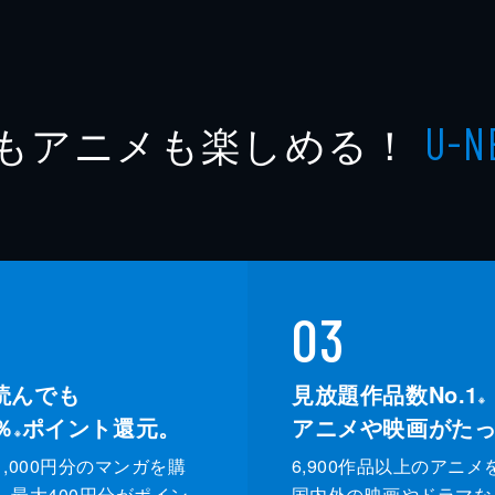
もアニメも楽しめる！
U-N
03
読んでも
見放題作品数No.1
※
％
ポイント還元。
アニメや映画がた
※
,000円分のマンガを購
6,900作品以上のアニメ
、最大400円分がポイン
国内外の映画やドラマな