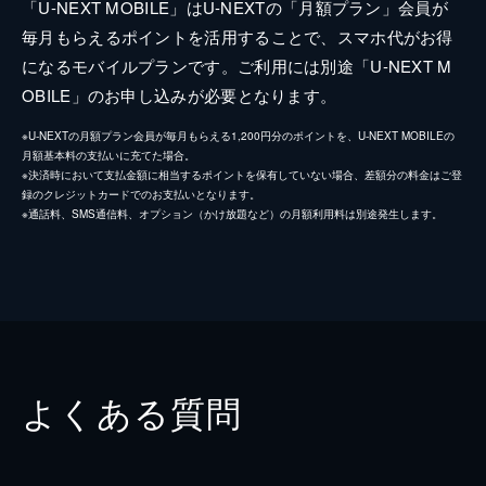
「U-NEXT MOBILE」はU-NEXTの「月額プラン」会員が
毎月もらえるポイントを活用することで、スマホ代がお得
になるモバイルプランです。ご利用には別途「U-NEXT M
OBILE」のお申し込みが必要となります。
※U-NEXTの月額プラン会員が毎月もらえる1,200円分のポイントを、U-NEXT MOBILEの
月額基本料の支払いに充てた場合。
※決済時において支払金額に相当するポイントを保有していない場合、差額分の料金はご登
録のクレジットカードでのお支払いとなります。
※通話料、SMS通信料、オプション（かけ放題など）の月額利用料は別途発生します。
よくある質問