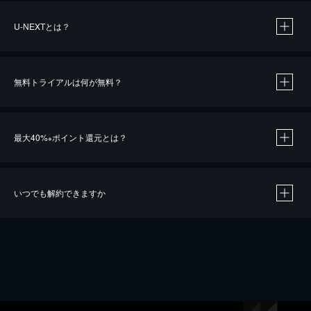
U-NEXTとは？
無料トライアルは何が無料？
最大40%
ポイント還元とは？
※
いつでも解約できますか
※
40％ポイント還元の対象は、クレジットカード決済による作品の購入 / レンタルです。
※
iOSアプリのUコイン決済による作品の購入 / レンタルは、20％のポイント還元です。
※
還元の対象外となる決済方法や商品があります。くわしくは
こちら
をご確認ください。
こちら