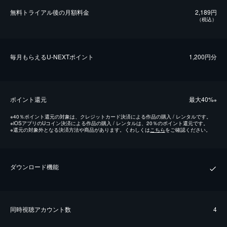
無料トライアル後の⽉額料金
2,189円
（税込）
毎⽉もらえるU-NEXTポイント
1,200円分
ポイント還元
最⼤40%
※
※
40％ポイント還元の対象は、クレジットカード決済による作品の購入 / レンタルです。
※
iOSアプリのUコイン決済による作品の購入 / レンタルは、20％のポイント還元です。
※
還元の対象外となる決済方法や商品があります。くわしくは
こちら
をご確認ください。
ダウンロード機能
同時視聴アカウント数
4