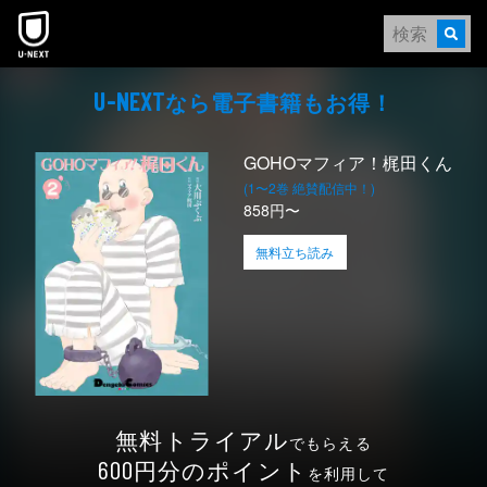
本文へスキップ
なら電⼦書籍もお得！
U-NEXT
GOHOマフィア！梶田くん
(1〜2巻 絶賛配信中！)
858円〜
無料立ち読み
無料トライアル
でもらえる
円分のポイント
600
を利用して