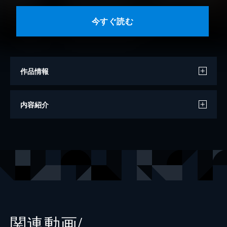
今すぐ読む
作品情報
著者
森みさき
内容紹介
原作
Navel
出版社
KADOKAWA
掲載誌
コミックアライブ
レーベル
MFコミックス アライブシリーズ
関連動画/