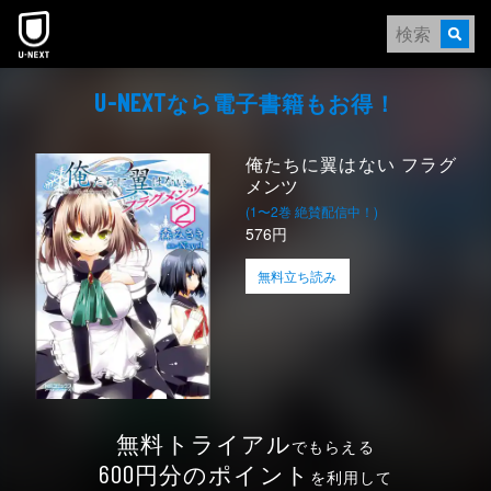
本文へスキップ
なら電⼦書籍もお得！
U-NEXT
俺たちに翼はない フラグ
メンツ
(1〜2巻 絶賛配信中！)
576円
無料立ち読み
無料トライアル
でもらえる
円分のポイント
600
を利用して