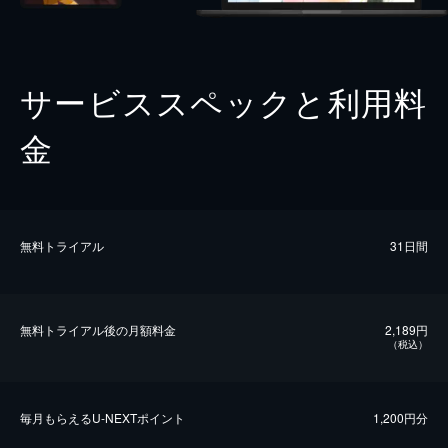
サービススペックと利用料
金
無料トライアル
31日間
無料トライアル後の⽉額料金
2,189円
（税込）
毎⽉もらえるU-NEXTポイント
1,200円分