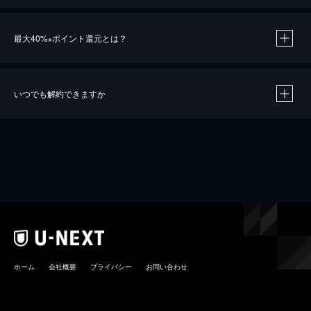
最大40%
ポイント還元とは？
※
いつでも解約できますか
※
40％ポイント還元の対象は、クレジットカード決済による作品の購入 / レンタルです。
※
iOSアプリのUコイン決済による作品の購入 / レンタルは、20％のポイント還元です。
※
還元の対象外となる決済方法や商品があります。くわしくは
こちら
をご確認ください。
こちら
ホーム
会社概要
プライバシー
お問い合わせ