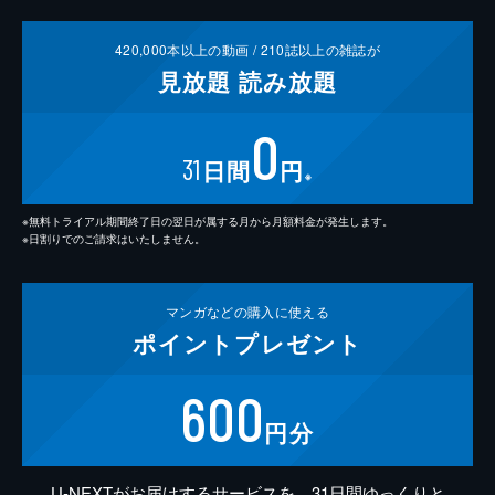
420,000
本以上の動画 /
210
誌以上の雑誌が
見放題
読み放題
0
31
日間
円
※
※無料トライアル期間終了日の翌日が属する月から月額料金が発生します。
※日割りでのご請求はいたしません。
マンガなどの
購入に使える
ポイント
プレゼント
600
円分
U-NEXTがお届けするサービスを、31日間ゆっくりと