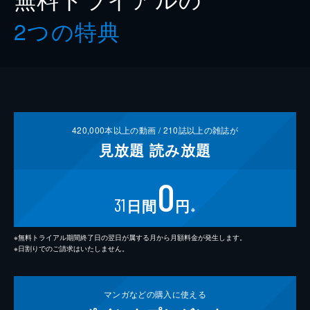
2つの特典
420,000
本以上の動画 /
210
誌以上の雑誌が
見放題
読み放題
0
31
日間
円
※
※無料トライアル期間終了日の翌日が属する月から月額料金が発生します。
※日割りでのご請求はいたしません。
マンガなどの
購入に使える