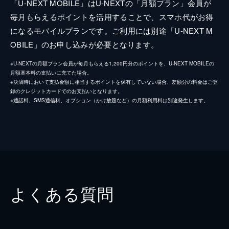
「U-NEXT MOBILE」はU-NEXTの「月額プラン」会員が
毎月もらえるポイントを活用することで、スマホ代がお得
になるモバイルプランです。ご利用には別途「U-NEXT M
OBILE」のお申し込みが必要となります。
※U-NEXTの月額プラン会員が毎月もらえる1,200円分のポイントを、U-NEXT MOBILEの
月額基本料の支払いに充てた場合。
※決済時において支払金額に相当するポイントを保有していない場合、差額分の料金はご登
録のクレジットカードでのお支払いとなります。
※通話料、SMS通信料、オプション（かけ放題など）の月額利用料は別途発生します。
よくある質問