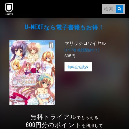
本文へスキップ
なら電⼦書籍もお得！
U-NEXT
マリッジロワイヤル
(1〜7巻 絶賛配信中！)
605円
無料立ち読み
無料トライアル
でもらえる
円分のポイント
600
を利用して