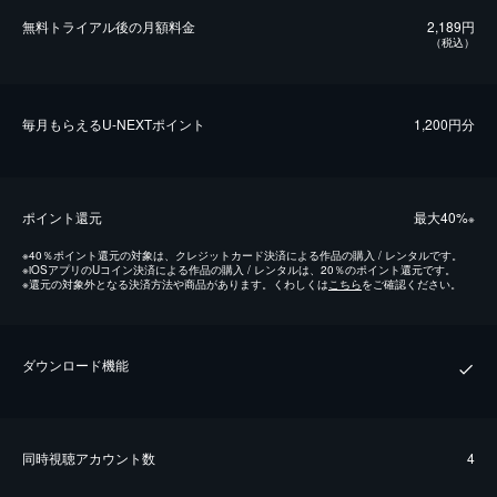
無料トライアル後の⽉額料金
2,189円
（税込）
毎⽉もらえるU-NEXTポイント
1,200円分
ポイント還元
最⼤40%
※
※
40％ポイント還元の対象は、クレジットカード決済による作品の購入 / レンタルです。
※
iOSアプリのUコイン決済による作品の購入 / レンタルは、20％のポイント還元です。
※
還元の対象外となる決済方法や商品があります。くわしくは
こちら
をご確認ください。
ダウンロード機能
同時視聴アカウント数
4