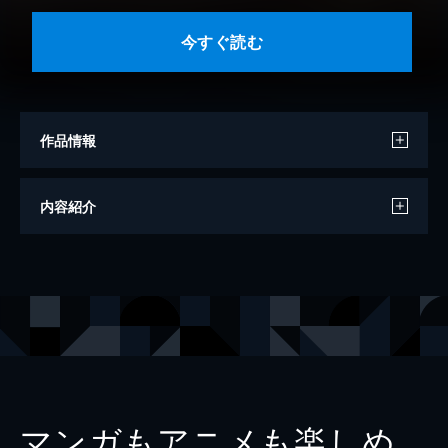
今すぐ読む
作品情報
原作
Ｎａｖｅｌ
内容紹介
作画
奈月ここ（Ｌｉｍｅ）
出版社
KADOKAWA
レーベル
電撃コミックス
マンガもアニメも楽しめ