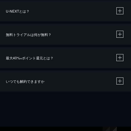
U-NEXTとは？
無料トライアルは何が無料？
最大40%
ポイント還元とは？
※
いつでも解約できますか
※
40％ポイント還元の対象は、クレジットカード決済による作品の購入 / レンタルです。
※
iOSアプリのUコイン決済による作品の購入 / レンタルは、20％のポイント還元です。
※
還元の対象外となる決済方法や商品があります。くわしくは
こちら
をご確認ください。
こちら