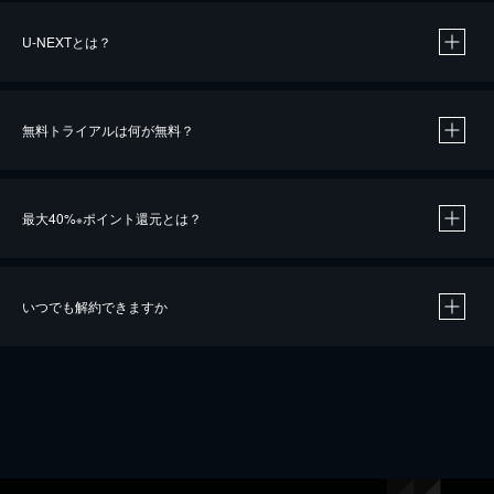
U-NEXTとは？
無料トライアルは何が無料？
最大40%
ポイント還元とは？
※
いつでも解約できますか
※
40％ポイント還元の対象は、クレジットカード決済による作品の購入 / レンタルです。
※
iOSアプリのUコイン決済による作品の購入 / レンタルは、20％のポイント還元です。
※
還元の対象外となる決済方法や商品があります。くわしくは
こちら
をご確認ください。
こちら