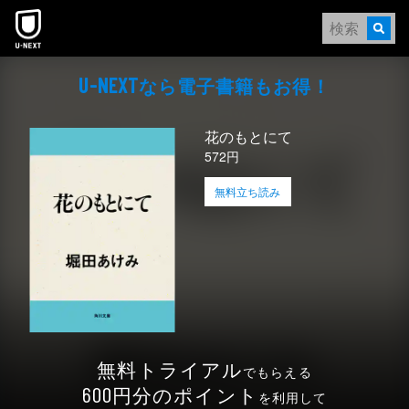
本文へスキップ
なら電⼦書籍もお得！
U-NEXT
花のもとにて
572円
無料立ち読み
無料トライアル
でもらえる
円分のポイント
600
を利用して