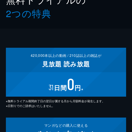
2つの特典
420,000
本以上の動画 /
210
誌以上の雑誌が
見放題
読み放題
0
31
日間
円
※
※無料トライアル期間終了日の翌日が属する月から月額料金が発生します。
※日割りでのご請求はいたしません。
マンガなどの
購入に使える