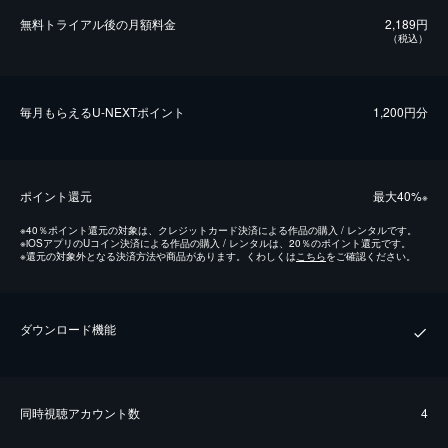
無料トライアル後の⽉額料金
2,189円
（税込）
毎⽉もらえるU-NEXTポイント
1,200円分
ポイント還元
最⼤40%
※
※
40％ポイント還元の対象は、クレジットカード決済による作品の購入 / レンタルです。
※
iOSアプリのUコイン決済による作品の購入 / レンタルは、20％のポイント還元です。
※
還元の対象外となる決済方法や商品があります。くわしくは
こちら
をご確認ください。
ダウンロード機能
同時視聴アカウント数
4