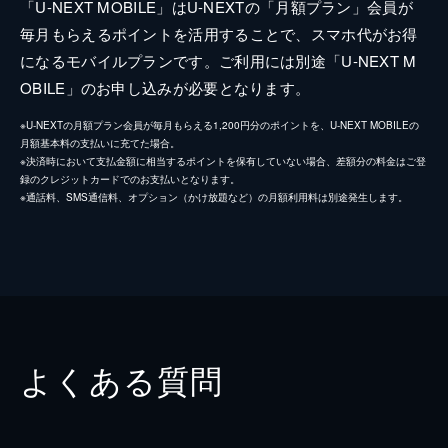
「U-NEXT MOBILE」はU-NEXTの「月額プラン」会員が
毎月もらえるポイントを活用することで、スマホ代がお得
になるモバイルプランです。ご利用には別途「U-NEXT M
OBILE」のお申し込みが必要となります。
※U-NEXTの月額プラン会員が毎月もらえる1,200円分のポイントを、U-NEXT MOBILEの
月額基本料の支払いに充てた場合。
※決済時において支払金額に相当するポイントを保有していない場合、差額分の料金はご登
録のクレジットカードでのお支払いとなります。
※通話料、SMS通信料、オプション（かけ放題など）の月額利用料は別途発生します。
よくある質問