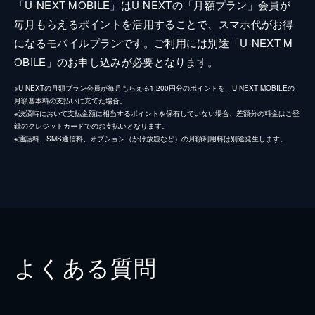
「U-NEXT MOBILE」はU-NEXTの「月額プラン」会員が
毎月もらえるポイントを活用することで、スマホ代がお得
になるモバイルプランです。ご利用には別途「U-NEXT M
OBILE」のお申し込みが必要となります。
※U-NEXTの月額プラン会員が毎月もらえる1,200円分のポイントを、U-NEXT MOBILEの
月額基本料の支払いに充てた場合。
※決済時において支払金額に相当するポイントを保有していない場合、差額分の料金はご登
録のクレジットカードでのお支払いとなります。
※通話料、SMS通信料、オプション（かけ放題など）の月額利用料は別途発生します。
よくある質問