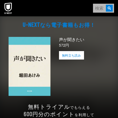
本文へスキップ
なら電⼦書籍もお得！
U-NEXT
声が聞きたい
572円
無料立ち読み
無料トライアル
でもらえる
円分のポイント
600
を利用して