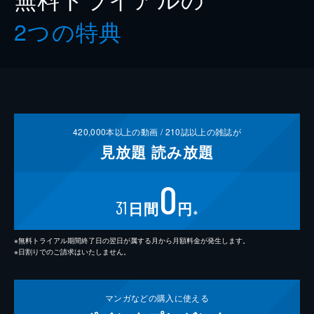
2つの特典
420,000
本以上の動画 /
210
誌以上の雑誌が
見放題
読み放題
0
31
日間
円
※
※無料トライアル期間終了日の翌日が属する月から月額料金が発生します。
※日割りでのご請求はいたしません。
マンガなどの
購入に使える