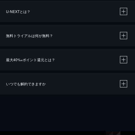
U-NEXTとは？
無料トライアルは何が無料？
最大40%
ポイント還元とは？
※
いつでも解約できますか
※
40％ポイント還元の対象は、クレジットカード決済による作品の購入 / レンタルです。
※
iOSアプリのUコイン決済による作品の購入 / レンタルは、20％のポイント還元です。
※
還元の対象外となる決済方法や商品があります。くわしくは
こちら
をご確認ください。
こちら