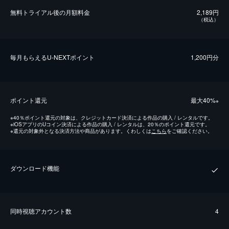
無料トライアル後の⽉額料金
2,189円
（税込）
毎⽉もらえるU-NEXTポイント
1,200円分
ポイント還元
最⼤40%
※
※
40％ポイント還元の対象は、クレジットカード決済による作品の購入 / レンタルです。
※
iOSアプリのUコイン決済による作品の購入 / レンタルは、20％のポイント還元です。
※
還元の対象外となる決済方法や商品があります。くわしくは
こちら
をご確認ください。
ダウンロード機能
同時視聴アカウント数
4