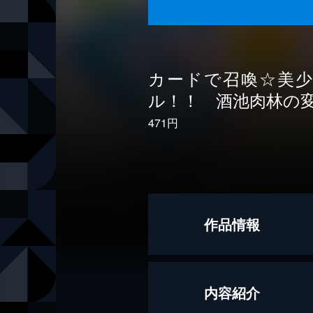
カードで召喚☆美
ル！！ 酒池肉林の
471円
作品情報
著者
バチカ
内容紹介
イラスト
トウドリ