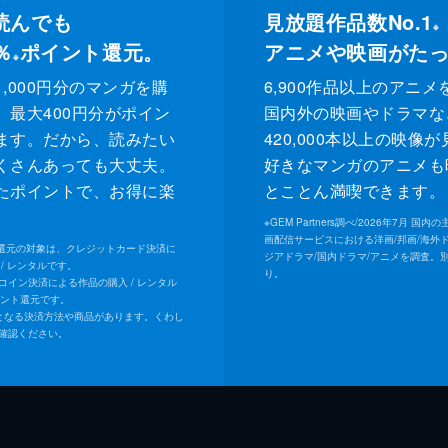
読んでも
見放題作品数No.1
※
％
ポイント還元。
アニメや映画がた
※
,000円分のマンガを購
6,900作品以上のアニメ
、最大400円分がポイン
国内外の映画やドラマな
ます。だから、読みたい
420,000本以上の映像
くさんあっても大丈夫。
好きなマンガのアニメも
たポイントで、お得に楽
とことん満喫できます。
。
※
GEM Partners調べ/2026年7⽉ 国
画配信サービスにおける洋画/邦画/海外
ト還元の対象は、クレジットカード決済に
ジアドラマ/国内ドラマ/アニメを調査。
/ レンタルです。
り。
Uコイン決済による作品の購入 / レンタル
イント還元です。
となる決済方法や商品があります。くわし
確認ください。