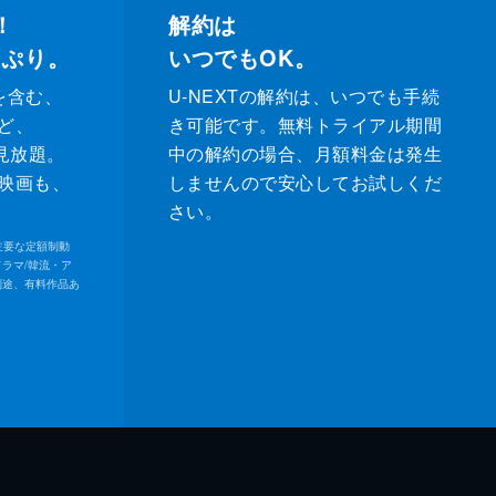
！
解約は
っぷり。
いつでもOK。
を含む、
U-NEXTの解約は、いつでも手続
ど、
き可能です。無料トライアル期間
が見放題。
中の解約の場合、月額料金は発生
映画も、
しませんので安心してお試しくだ
さい。
内の主要な定額制動
ドラマ/韓流・ア
別途、有料作品あ