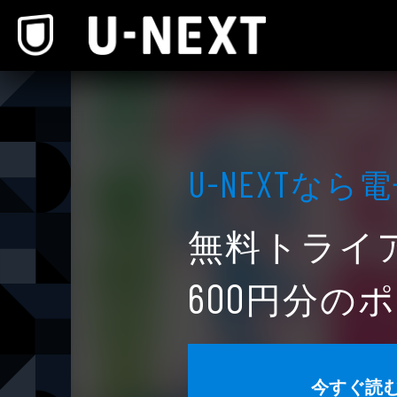
本文へスキップ
なら電
U-NEXT
無料トライ
円分のポ
600
今すぐ読