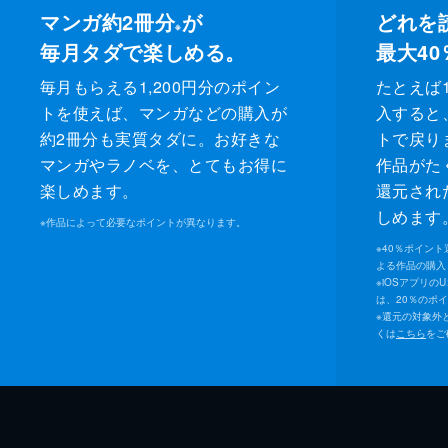
マンガ約2冊分
が
どれを
※
毎月タダで楽しめる。
最大40
毎月もらえる1,200円分のポイン
たとえば1
トを使えば、マンガなどの購入が
入すると
約2冊分も実質タダに。お好きな
トで戻り
マンガやラノベを、とてもお得に
作品がた
楽しめます。
還元され
しめます
※
作品によって必要なポイントが異なります。
※
40％ポイン
よる作品の購入 
※
iOSアプリの
は、20％のポ
※
還元の対象外
くは
こちら
をご