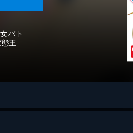
少女バト
変態王