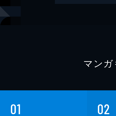
出版社
ブックウォ
レーベル
KCG文庫
マンガ
01
02