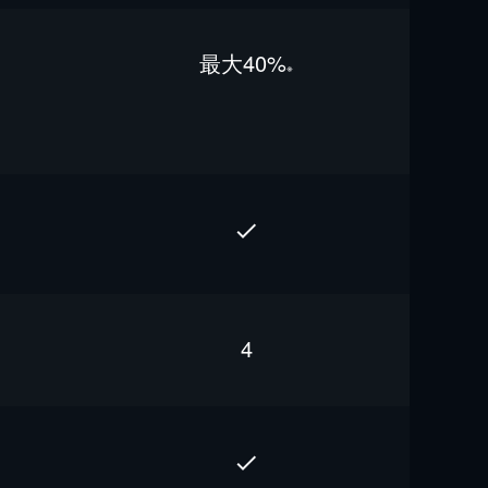
最⼤40%
※
4