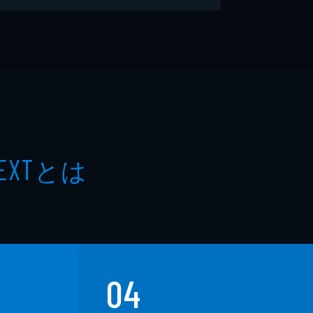
とは
EXT
04