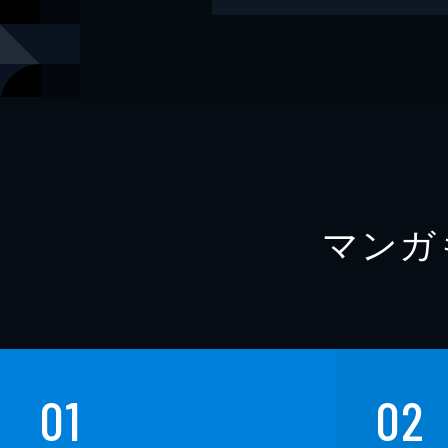
レーベル
中経出版
マンガ
01
02