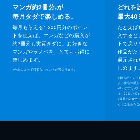
マンガ約2冊分
が
どれを
※
毎月タダで楽しめる。
最大40
毎月もらえる1,200円分のポイン
たとえば1
トを使えば、マンガなどの購入が
入すると
約2冊分も実質タダに。お好きな
トで戻り
マンガやラノベを、とてもお得に
作品がた
楽しめます。
還元され
しめます
※
作品によって必要なポイントが異なります。
※
40％ポイン
よる作品の購入 
※
iOSアプリの
は、20％のポ
※
還元の対象外
くは
こちら
をご