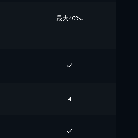
最⼤40%
※
4