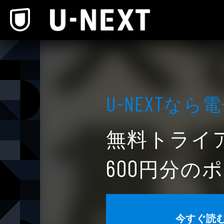
本文へスキップ
なら電
U-NEXT
無料トライ
円分のポ
600
今すぐ読