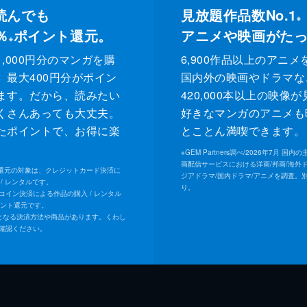
読んでも
見放題作品数No.1
※
％
ポイント還元。
アニメや映画がた
※
,000円分のマンガを購
6,900作品以上のアニメ
、最大400円分がポイン
国内外の映画やドラマな
ます。だから、読みたい
420,000本以上の映像
くさんあっても大丈夫。
好きなマンガのアニメも
たポイントで、お得に楽
とことん満喫できます。
。
※
GEM Partners調べ/2026年7⽉ 国
画配信サービスにおける洋画/邦画/海外
ト還元の対象は、クレジットカード決済に
ジアドラマ/国内ドラマ/アニメを調査。
/ レンタルです。
り。
Uコイン決済による作品の購入 / レンタル
イント還元です。
となる決済方法や商品があります。くわし
確認ください。