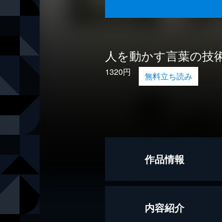
人を動かす言葉の技
1320円
無料立ち読み
作品情報
著者
黒川裕一
内容紹介
出版社
KADOKAW