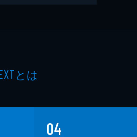
とは
EXT
04