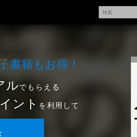
⼦書籍もお得！
アル
でもらえる
イント
を利用して
む