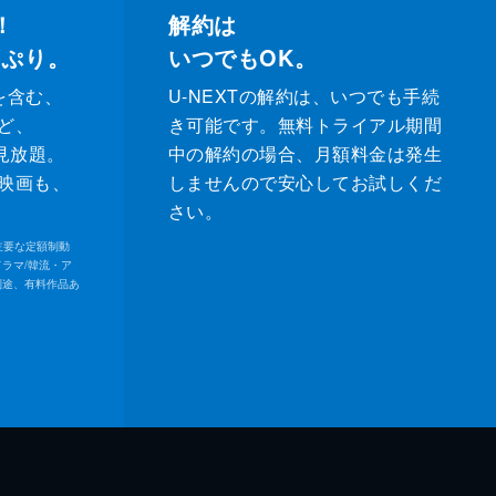
！
解約は
っぷり。
いつでもOK。
を含む、
U-NEXTの解約は、いつでも手続
ど、
き可能です。無料トライアル期間
が見放題。
中の解約の場合、月額料金は発生
映画も、
しませんので安心してお試しくだ
さい。
内の主要な定額制動
ドラマ/韓流・ア
別途、有料作品あ