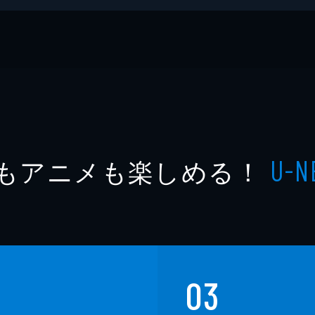
もアニメも楽しめる！
U-N
03