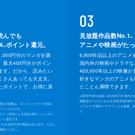
03
読んでも
見放題作品数No.1
※
％
ポイント還元。
アニメや映画がた
※
,000円分のマンガを購
6,900作品以上のアニメ
、最大400円分がポイン
国内外の映画やドラマな
ます。だから、読みたい
420,000本以上の映像
くさんあっても大丈夫。
好きなマンガのアニメも
たポイントで、お得に楽
とことん満喫できます。
。
※
GEM Partners調べ/2026年7⽉ 国
画配信サービスにおける洋画/邦画/海外
ト還元の対象は、クレジットカード決済に
ジアドラマ/国内ドラマ/アニメを調査。
/ レンタルです。
り。
Uコイン決済による作品の購入 / レンタル
イント還元です。
となる決済方法や商品があります。くわし
確認ください。