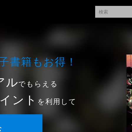
⼦書籍もお得！
アル
でもらえる
イント
を利用して
む