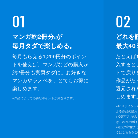
01
02
マンガ約2冊分
が
どれを
※
毎月タダで楽しめる。
最大40
毎月もらえる1,200円分のポイン
たとえば1
トを使えば、マンガなどの購入が
入すると
約2冊分も実質タダに。お好きな
トで戻り
マンガやラノベを、とてもお得に
作品がた
楽しめます。
還元され
しめます
※
作品によって必要なポイントが異なります。
※
40％ポイン
よる作品の購入 
※
iOSアプリの
は、20％のポ
※
還元の対象外
くは
こちら
をご