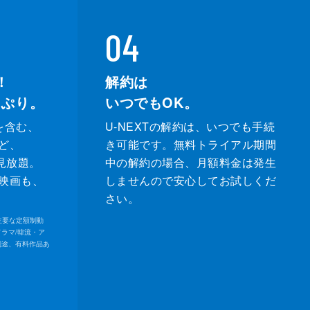
04
！
解約は
っぷり。
いつでもOK。
を含む、
U-NEXTの解約は、いつでも手続
ど、
き可能です。無料トライアル期間
が見放題。
中の解約の場合、月額料金は発生
映画も、
しませんので安心してお試しくだ
さい。
内の主要な定額制動
ドラマ/韓流・ア
別途、有料作品あ