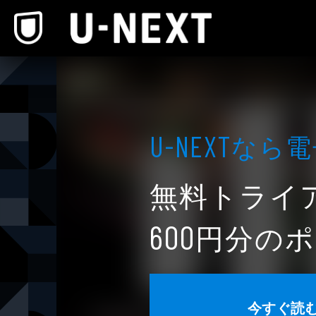
本文へスキップ
なら電
U-NEXT
無料トライ
円分のポ
600
今すぐ読