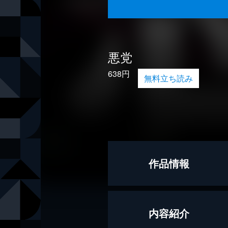
悪党
638円
無料立ち読み
作品情報
著者
薬丸岳
内容紹介
出版社
KADOKAW