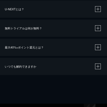
U-NEXTとは？
無料トライアルは何が無料？
最大40%
ポイント還元とは？
※
いつでも解約できますか
※
40％ポイント還元の対象は、クレジットカード決済による作品の購入 / レンタルです。
※
iOSアプリのUコイン決済による作品の購入 / レンタルは、20％のポイント還元です。
※
還元の対象外となる決済方法や商品があります。くわしくは
こちら
をご確認ください。
こちら