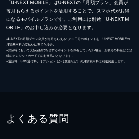
「U-NEXT MOBILE」はU-NEXTの「月額プラン」会員が
毎月もらえるポイントを活用することで、スマホ代がお得
になるモバイルプランです。ご利用には別途「U-NEXT M
OBILE」のお申し込みが必要となります。
※U-NEXTの月額プラン会員が毎月もらえる1,200円分のポイントを、U-NEXT MOBILEの
月額基本料の支払いに充てた場合。
※決済時において支払金額に相当するポイントを保有していない場合、差額分の料金はご登
録のクレジットカードでのお支払いとなります。
※通話料、SMS通信料、オプション（かけ放題など）の月額利用料は別途発生します。
よくある質問