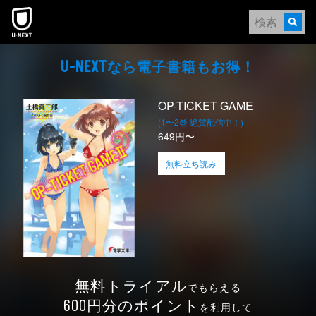
本文へスキップ
なら電⼦書籍もお得！
U-NEXT
OP-TICKET GAME
(1〜2巻 絶賛配信中！)
649円〜
無料立ち読み
無料トライアル
でもらえる
円分のポイント
600
を利用して