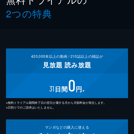
2つの特典
420,000
本以上の動画 /
210
誌以上の雑誌が
見放題
読み放題
0
31
日間
円
※
※無料トライアル期間終了日の翌日が属する月から月額料金が発生します。
※日割りでのご請求はいたしません。
マンガなどの
購入に使える