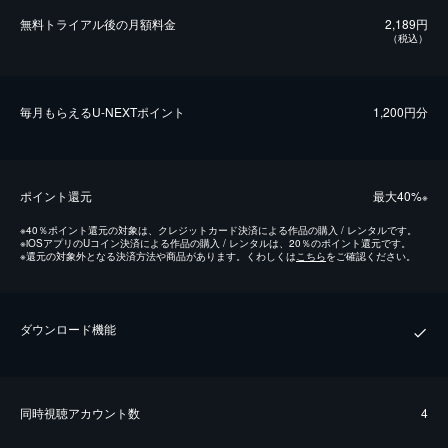
無料トライアル後の⽉額料金
2,189円
（税込）
毎⽉もらえるU-NEXTポイント
1,200円分
ポイント還元
最⼤40%
※
※
40％ポイント還元の対象は、クレジットカード決済による作品の購入 / レンタルです。
※
iOSアプリのUコイン決済による作品の購入 / レンタルは、20％のポイント還元です。
※
還元の対象外となる決済方法や商品があります。くわしくは
こちら
をご確認ください。
ダウンロード機能
同時視聴アカウント数
4