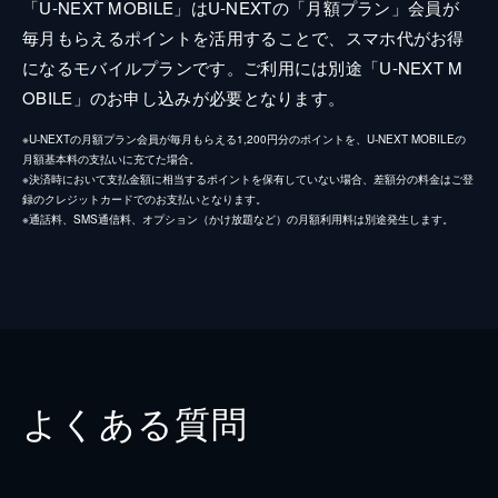
「U-NEXT MOBILE」はU-NEXTの「月額プラン」会員が
毎月もらえるポイントを活用することで、スマホ代がお得
になるモバイルプランです。ご利用には別途「U-NEXT M
OBILE」のお申し込みが必要となります。
※U-NEXTの月額プラン会員が毎月もらえる1,200円分のポイントを、U-NEXT MOBILEの
月額基本料の支払いに充てた場合。
※決済時において支払金額に相当するポイントを保有していない場合、差額分の料金はご登
録のクレジットカードでのお支払いとなります。
※通話料、SMS通信料、オプション（かけ放題など）の月額利用料は別途発生します。
よくある質問