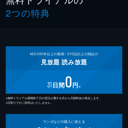
2つの特典
420,000
本以上の動画 /
210
誌以上の雑誌が
見放題
読み放題
0
31
日間
円
※
※無料トライアル期間終了日の翌日が属する月から月額料金が発生します。
※日割りでのご請求はいたしません。
マンガなどの
購入に使える