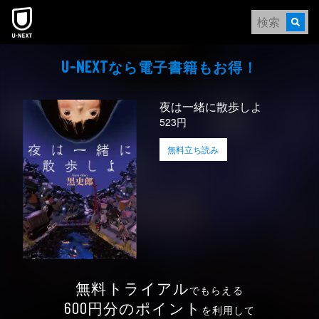
本文へスキップ
なら電⼦書籍もお得！
U-NEXT
夜は一緒に散歩しよ
523円
無料立ち読み
無料トライアル
でもらえる
円分のポイント
600
を利用して