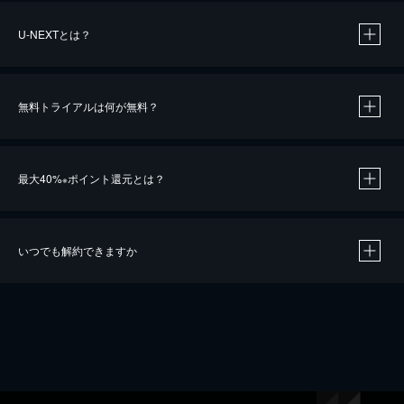
U-NEXTとは？
無料トライアルは何が無料？
最大40%
ポイント還元とは？
※
いつでも解約できますか
※
40％ポイント還元の対象は、クレジットカード決済による作品の購入 / レンタルです。
※
iOSアプリのUコイン決済による作品の購入 / レンタルは、20％のポイント還元です。
※
還元の対象外となる決済方法や商品があります。くわしくは
こちら
をご確認ください。
こちら