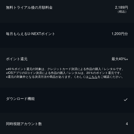
無料トライアル後の⽉額料金
2,189円
（税込）
毎⽉もらえるU-NEXTポイント
1,200円分
ポイント還元
最⼤40%
※
※
40％ポイント還元の対象は、クレジットカード決済による作品の購入 / レンタルです。
※
iOSアプリのUコイン決済による作品の購入 / レンタルは、20％のポイント還元です。
※
還元の対象外となる決済方法や商品があります。くわしくは
こちら
をご確認ください。
ダウンロード機能
同時視聴アカウント数
4