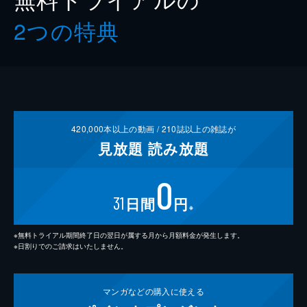
2つの特典
420,000
本以上の動画 /
210
誌以上の雑誌が
見放題
読み放題
0
31
日間
円
※
※無料トライアル期間終了日の翌日が属する月から月額料金が発生します。
※日割りでのご請求はいたしません。
マンガなどの
購入に使える