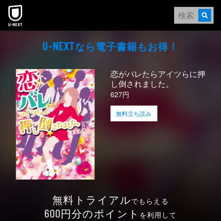
本文へスキップ
なら電⼦書籍もお得！
U-NEXT
恋がバレたらアイツらに押
し倒されました。
627円
無料立ち読み
無料トライアル
でもらえる
円分のポイント
600
を利用して