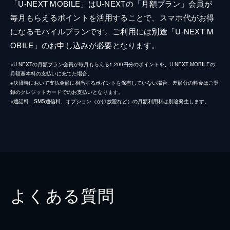
「U-NEXT MOBILE」はU-NEXTの「月額プラン」会員が
毎月もらえるポイントを活用することで、スマホ代がお得
になるモバイルプランです。ご利用には別途「U-NEXT M
OBILE」のお申し込みが必要となります。
※U-NEXTの月額プラン会員が毎月もらえる1,200円分のポイントを、U-NEXT MOBILEの
月額基本料の支払いに充てた場合。
※決済時において支払金額に相当するポイントを保有していない場合、差額分の料金はご登
録のクレジットカードでのお支払いとなります。
※通話料、SMS通信料、オプション（かけ放題など）の月額利用料は別途発生します。
よくある質問