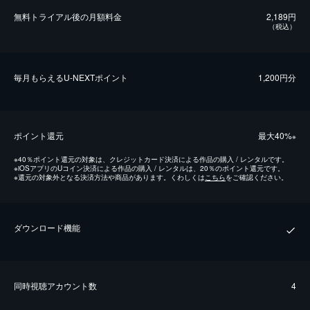
無料トライアル後の⽉額料金
2,189円
（税込）
毎⽉もらえるU-NEXTポイント
1,200円分
ポイント還元
最⼤40%
※
※
40％ポイント還元の対象は、クレジットカード決済による作品の購入 / レンタルです。
※
iOSアプリのUコイン決済による作品の購入 / レンタルは、20％のポイント還元です。
※
還元の対象外となる決済方法や商品があります。くわしくは
こちら
をご確認ください。
ダウンロード機能
同時視聴アカウント数
4