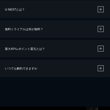
U-NEXTとは？
無料トライアルは何が無料？
最大40%
ポイント還元とは？
※
いつでも解約できますか
※
40％ポイント還元の対象は、クレジットカード決済による作品の購入 / レンタルです。
※
iOSアプリのUコイン決済による作品の購入 / レンタルは、20％のポイント還元です。
※
還元の対象外となる決済方法や商品があります。くわしくは
こちら
をご確認ください。
こちら