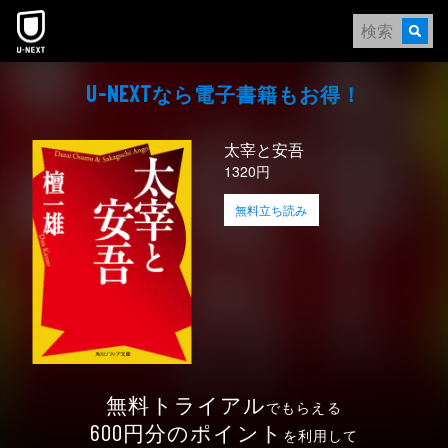
本文へスキップ
なら電⼦書籍もお得！
U-NEXT
太宰と安吾
1320円
無料立ち読み
無料トライアル
でもらえる
円分のポイント
600
を利用して